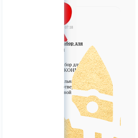
TitanRetail
14 августа 2023 07:18
Хирургический набор для
костной пластики
КОНМЕТ
Хирургический набор для
костной пластики КОНМЕТ
Рукоятка универсальная
Жало к рукоятке (отвертка)
Отвертка под угловой
наконечник
Микро-пластины
Сверло
Винты титановые
самонарезающие,
самосверлящие
Доставка по Москве и в