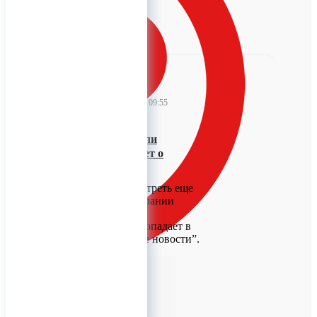
CSort
14 августа 2023 09:55
Журналисты сняли
позитивный сюжет о
“СиСорт”
Предлагаем посмотреть еще
один сюжет о компании
“СиСорт”.
Приятно, что он попадает в
рубрику “Хорошие новости”.
0