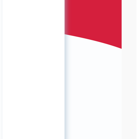
TitanRetail
10 августа 2023 07:42
В наличии дентальные
наборы КОНМЕТ
В наличии дентальные
наборы КОНМЕТ
Состав набора:
Кассета титановая для
хранения и стерилизации.
Вмещает в себя инструменты
для установки имплантатов
КОНМЕТ любого типа
(классические,
цилиндрические,
конические, короткие,
миниимплантаты).
0