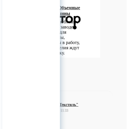
Обратная связь. Объемные
вентблоки из Гатчины
Металлоформы вентблоков,
произведённые на заводе
«М-Конструктор» для
строителей Гатчины,
успешно запущены в работу,
и уже готовые изделия ждут
отправки на стройку.
0
ООО "Бест-Текстиль"
10 августа 2023 11:33
Производство и