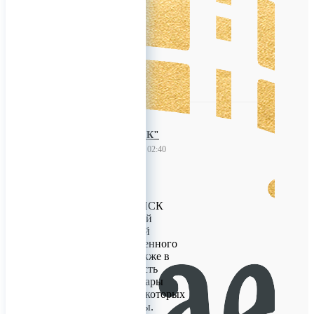
регионы!
0
"ТРЕЙД.НСК"
14 августа 2023 02:40
Снеки оптом
Компания Трэйд-НСК
занимается оптовой
продажей снековой
продукции собственного
производства и также в
нашем портфеле есть
эксклюзивные товары
дистрибьютерами которых
являемся только мы.