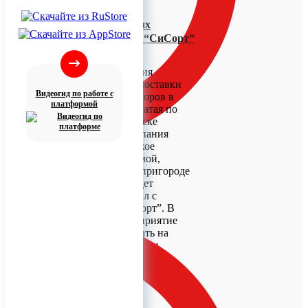
Демозал алтайских
фотосепараторов “СиСорт”
откроют в Индии
Алтайская компания
“СиСорт” начала поставки
Видеогид по работе с
своих фотосепараторов в
платформой
Индию. Это тридцатая по
счету страна в списке
предприятия. Компания
заключила дилерское
соглашение с фирмой,
расположенной в пригороде
Нью-Дели, там будет
оборудован демозал с
продукцией “СиСорт”. В
перспективе предприятие
планирует продавать на
рынке Индии десятки
высокотехнологичных
машин в год.
0