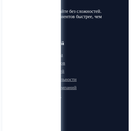
Лин-Трим
Покупайте и продавайте без сложностей.
Найдите товары и клиентов быстрее, чем
когда-либо!
Для пользователей
Онлайн визитка
Для поставщиков
Для покупателей
Программа лояльности
Микроблоги компаний
Быстрый поиск
О компании
О нас