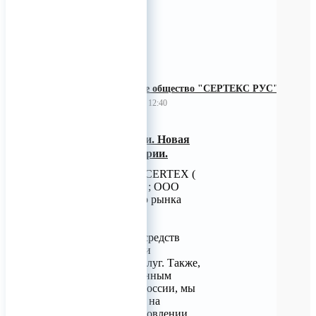
Акционерное общество "СЕРТЕКС РУС"
09 августа 2023 12:40
CERTEX в России. Новая
глава нашей истории.
Группа компаний CERTEX (
АО «Сертекс Рус» ; ООО
"СертЭкс" ), лидер рынка
такелажных и
грузоподъемных
приспособлений, средств
крепления грузов и
сопутствующих услуг. Также,
благодаря собственным
производствам в России, мы
специализируемся на
разработке и изготовлении