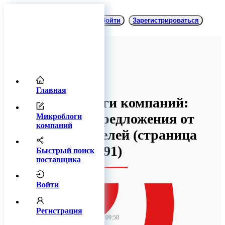
Войти
Зарегистрироваться
Главная
Микроблоги компаний:
товары и предложения от
Микроблоги
компаний
производителей
(cтраница
91)
Быстрый поиск
поставщика
Войти
CSort
Регистрация
14 августа 2023 09:58