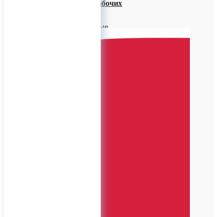
брендирование рабочих
перчаток
Предлагаем оптовые
продажи рабочих перчаток.
Так же принимаем в работу
индивидуальные заказы,
включающие в себя любой
состав, цвет и прочие
характеристики на Ваше
усмотрение, матрицу
нанесения ПВХ и, самое
главное, логотип Вашей
организации! Брендирование
расходных материалов
привлекает новых
покупателей и достойных
профессионалов.
0