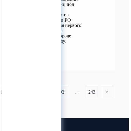
несерийных изделий под
индивидуальные
потребности клиентов.
История CERTEX в РФ
началась с открытия первого
производственного
подразделения в городе
Иваново в 1996 году.
0
1
...
90
91
92
...
243
>