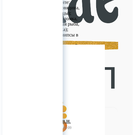
У нас в ассортименте:
- Мясные снеки (говядина,
свинина, мясо птицы);
- Рыбные снеки (соломка,
брусочки, китайская рыба,
кальмары, паутинка);
- Сухари, гренки, чипсы в
ассортименте;
- Арахис солено-жареный,
вкусовой, в корочке
вкусовой, Фисташки;
- Сыры (Моцарелла,
спагетти, косичка и т.д.)
0
ИП Багнюк В.Н.
11 августа 2023 06:09