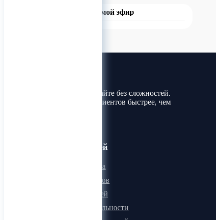
Прямой эфир
Лин-Трим
Покупайте и продавайте без сложностей.
Найдите товары и клиентов быстрее, чем
когда-либо!
Для пользователей
Онлайн визитка
Для поставщиков
Для покупателей
Программа лояльности