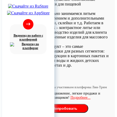
продукты – изделия для пищевой
промышленности.
Мы профессионально занимаемся литьем
пластмасс под давлением и дополнительными
операциями печати, склейки и т.д. Работаем в
двух направлениях – контрактное литье или
процессинг (производство изделий для клиента
Видеогид по работе с
под заказ) и собственные изделия для массового
платформой
рынка.
Собственный продукт – это самые
разнообразные крышки для разных сегментов:
для молочной продукции в картонных пакетах и
ПЭТ бутылках, для воды и жидких детских
пюре в мягких пакетах и др.
0
Информация размещена участником платформы Лин-Трим
Бесплатное продвижение, легкие продажи и
поиск поставщиков!
Подробнее...
Попробовать