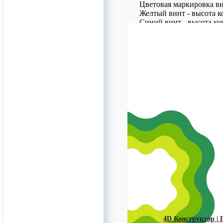
Цветовая маркировка ви
Желтый винт - высота к
Синий винт - высота ко
Красный винт - высота 
Высокая прочность и би
Доставка по Москве и в
Для заказов!
+7 (926) 209-09-94 (Wha
info@titanretail.ru
www.titanretail.ru
Приглашаем в группу (T
0
4D Конструктор | 