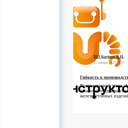
Так же, есть ручная отве
0
ИП Багнюк В.Н.
21 января 2025 05:55
Гибкость в производст
Великолукский завод «М
заказах. Сегодня расск
железобетонных издели
0