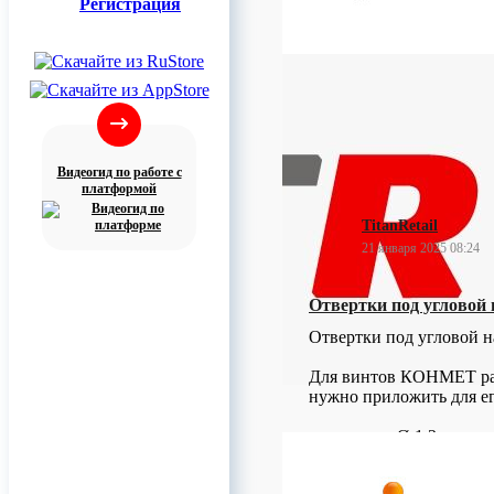
Регистрация
0
Видеогид по работе с
платформой
TitanRetail
21 января 2025 08:24
Отвертки под углово
Отвертки под угловой 
Для винтов КОНМЕТ разн
нужно приложить для ег
для винтов Ø 1.2 мм: отв
для винтов Ø 1.5 мм: отв
для винтов Ø 2.0 мм: отв