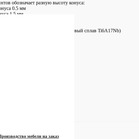
нтов обозначает разную высоту конуса:
онуса 0.5 мм
нуса 1.5 мм
конуса 2.5 мм
осовместимость материала (титановый сплав Ti6A17Nb)
 регионы!
tsApp)
el
Производство мебели на заказ