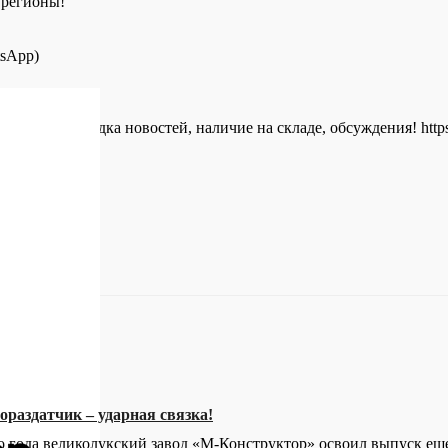
 регионы!
tsApp)
elegram)выкладка новостей, наличие на складе, обсуждения! htt
ораздатчик – ударная связка!
 года великолукский завод «М-Конструктор» освоил выпуск еще