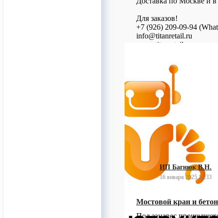
Доставка по Москве и в
Для заказов!
+7 (926) 209-09-94 (Wha
info@titanretail.ru
www.titanretail.ru
Приглашаем в группу (T
#конмет #конметвинты
0
ИП Багнюк В.Н.
16 января 2025 12:33
Мостовой кран и бетон
Под занавес прошедшего