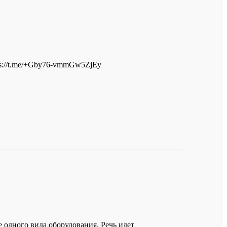
ps://t.me/+Gby76-vmmGw5ZjEy
 одного вида оборудования. Речь идет