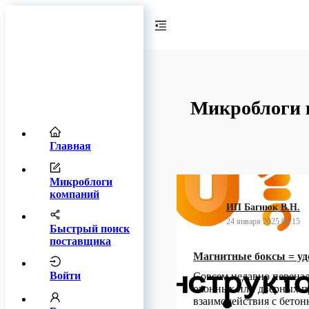
Микроблоги к
Главная
Микроблоги
компаний
ИП Багнюк В.Н.
24 января 2025 06:15
Быстрый поиск
поставщика
Магнитные боксы = уд
Войти
Совсем недавно перена
оконных или дверных пр
взаимодействия с бетон