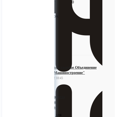
вязкости) температурой до 90
градусов Цельсия.
Применяется на
предприятиях молочной
промышленности.
0
ООО Производственное Объединение
"Уральское Машиностроение"
13 октября 2022 10:45
Установка для
производства майонеза
(соусов) горячим и
холодным способом
Компактная линия для