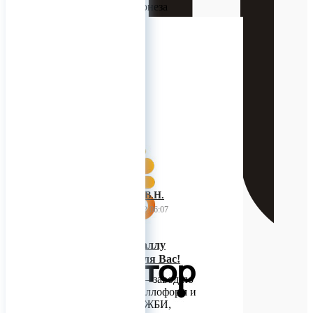
производства майонеза
(соусов).
Производительность 1000
литров за цикл.
https://www.youtube.com/watch?
v=8PDeoXnAigk
0
ИП Багнюк В.Н.
13 октября 2022 06:07
Мы придаём металлу
форму, удобную для Вас!
«М-Конструктор» – завод по
производству металлоформ и
оборудования для ЖБИ,