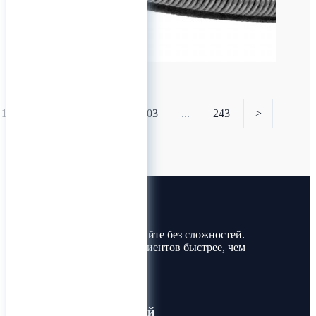
0
1
...
201
202
203
...
243
>
Лин-Трим
Покупайте и продавайте без сложностей.
Найдите товары и клиентов быстрее, чем
когда-либо!
Для пользователей