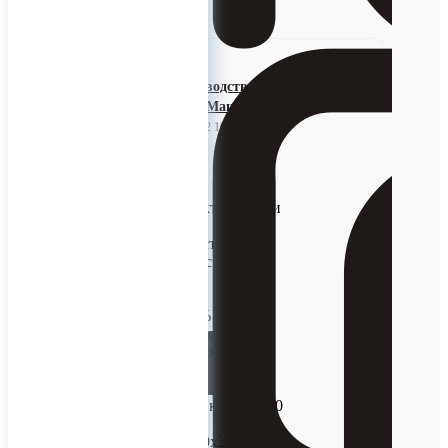
ООО Производственное Объединение
"Уральское Машиностроение"
13 октября 2022 10:56
Насос Г2-ОПА
Технические характеристики
насоса Г2-ОПА
Производительность насоса
(подача), 6,3 м3/час или 1,8
литра/сек.
Напор 12,5 м.
КПД не менее 55%
Входной и выходной
патрубок Ду-40 (по DIN
11851-S)
Электродвигатель
АИР71А2УЗ (0,75 кВт * 3000
об/мин.)
Габариты: 515x310x390 мм.