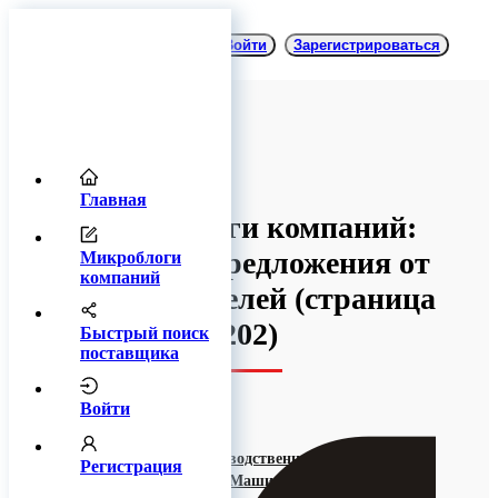
Войти
Зарегистрироваться
Главная
Микроблоги компаний:
товары и предложения от
Микроблоги
компаний
производителей
(cтраница
202)
Быстрый поиск
поставщика
Войти
ООО Производственное Объединение
Регистрация
"Уральское Машиностроение"