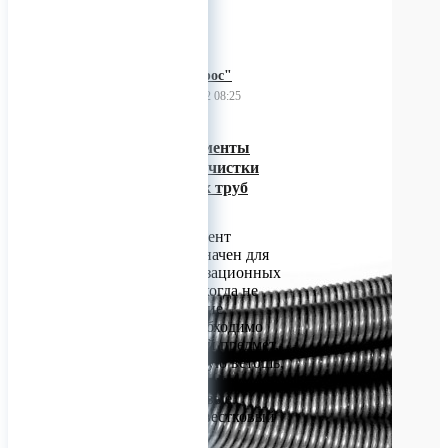
ООО "Чебтрос"
06 октября 2022 08:25
Сменные инструменты
(насадки) для прочистки
канализационных труб
Чебтрос
Сменный инструмент
(насадки) предназначен для
прочистки канализационных
засоров в трубах, когда не
справляются жидкие
средства, если необходимо
извлечь инородный предмет,
например разбухшую ветошь,
пакет, волосы, иловые
загрязнения, жировые
отложения или известковый
налет