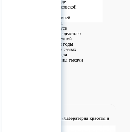
расположен в городе
Великие Луки, Псковской
области.
25-летний рубеж своей
деятельности завод
перешагнул в статусе
компетентного и надежного
партнера с безупречной
репутацией. За эти годы
реализованы сотни самых
разных проектов, для
которых изготовлены тысячи
металлоформ.
0
ООО «НПП «Лаборатория красоты и
здоровья»
06 октября 2022 08:55