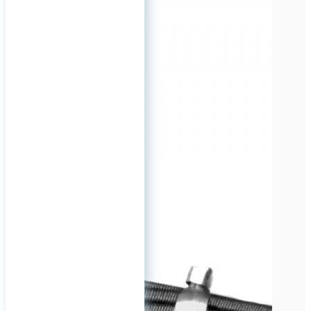
Начни свой бизнес с нами
В условиях экономической
нестабильности, быстро
меняющегося рынка, от
компании требуется высокая
скорость реагирования и
эффективность. И если вы
хотите быстро
переформатироваться и
занять свою нишу на рынке
БАД, то в этом отношении
вам поможет контрактное
производство. Контрактный
производитель - это
налаженные связи на рынке
и необходимое оборудование,
а значит выгодная цена,
соблюдение сроков
производства и высокое
качество.
Мы готовы сопровождать вас
от зарождения идеи до ее