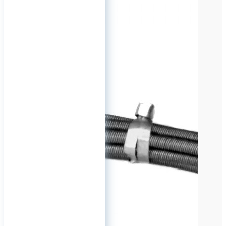
сантехнический инструмент
для прочистки
канализационных труб.
Рекомендуем приобрести
качественный ручной
инструмент Российского
производителя торговой
марки Чебтрос.
Наличие тросов от 6 до 20
мм ( 6,8,10,12,14,16,20)
длиной от 1 до 40 метров .
Так же изготавливаем
составные тросы до 80
метров. Предлагаем
канализационные
сантехнические гибкие валы
в комплектации : Z--образная
ручка для вращения с одной
стороны, с другой- насадка
"Крюк".
0