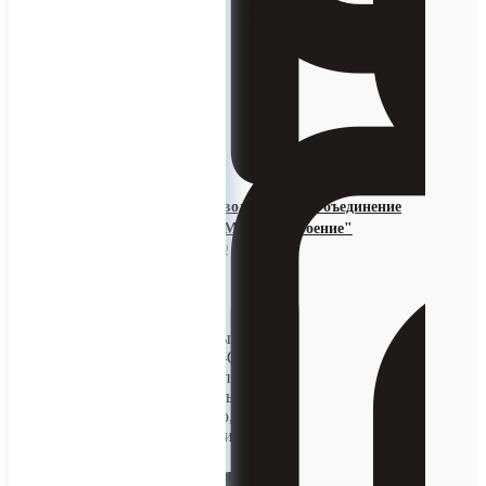
Масса: 23 кг.
0
ООО Производственное Объединение
"Уральское Машиностроение"
13 октября 2022 10:51
Насос Г-2 -ОПБ
Насос несамовсасывающий
центробежный Г2-ОПБ
предназначен для перекачки
маловязких пищевых
жидкостей (молоко, сок,
пиво, вино и прочие с
аналогичными
характеристиками по