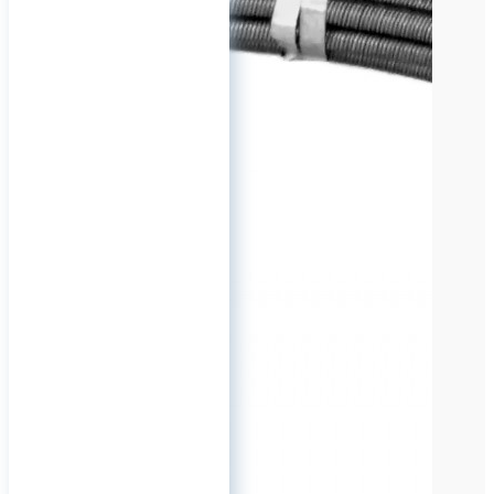
полного воплощения в
деталях. Более подробно про
каждый инструмент в нашем
посте на странице:
https://vk.com/bhlabru.
0
ООО "Чебтрос"
06 октября 2022 08:38
Канализационный
сантехнический для
прочистки труб Чебтрос
Фирма Чебтрос предлагает
Вашему вниманию
профессиональный