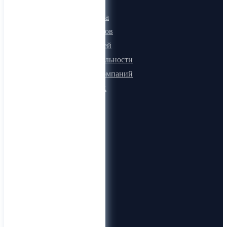
Онлайн визитка
Для поставщиков
Для покупателей
Программа лояльности
Микроблоги компаний
Быстрый поиск
О компании
О нас
Видеогид
Блог
Карта сайта
Документы