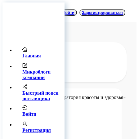
Войти
Зарегистрироваться
Главная
Главная
Блог
Отзывы
Микроблоги
компаний
Быстрый поиск
поставщика
О
«Л
Войти
кр
зд
Регистрация
0