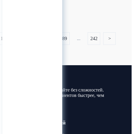
0
1
...
187
188
189
...
242
>
Лин-Трим
Покупайте и продавайте без сложностей.
Найдите товары и клиентов быстрее, чем
когда-либо!
Для пользователей