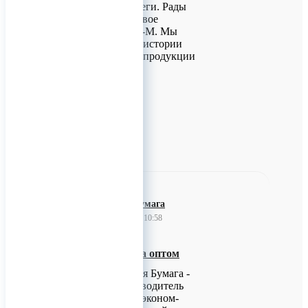
Доброго дня, коллеги. Рады
представить Вам свое
предприятие Сенс-М. Мы
расскажем Вам об истории
основания, нашей продукции
и преимуществах
сотрудничества.
0
Брянская Бумага
23 ноября 2022 10:58
Туалетная Бумага оптом
Компания Брянская Бумага -
российский производитель
туалетной бумаги эконом-