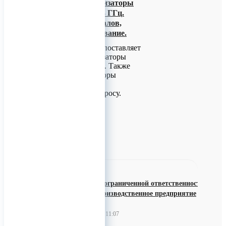
Бюджетные анализаторы
спектра до 4 до 43 ГГц.
Генераторы сигналов,
антенное оборудование.
Компания НОВО поставляет
бюджетные анализаторы
спектра до 43 ГГЦ. Также
доступны генераторы
сигналов. Каталог
высылается по запросу.
0
Общество с ограниченной ответственностью
"Научно-производственное предприятие
"Молот"
22 ноября 2022 11:07