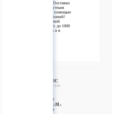
нашу продукцию! Поставки
осуществляем попутным
транспортом или с помощью
транспортных компаний!
Объемы поставляемой
продукции от 200 л. до 1000
л. как наливом, так и в
розливе.
0
ООО "Сенс-М"
23 ноября 2022 11:03
Производственное
предприятие Сенс-М -
мебель из массива