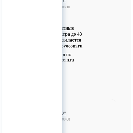
ООО "НОВО"
23 ноября 2022 08:10
Компания НОВО
поставляет бюджетные
анализаторы спектра до 43
ГГЦ. Каталог высылается
по запросу NF@novocom.ru
Каталог высылается по
запросу NF@novocom.ru
0
ООО "НОВО"
23 ноября 2022 08:08