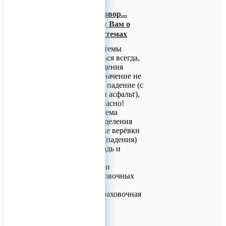
Продолжаем разговор...
Сегодня расскажу Вам о
страховочных системах
Страховочные системы
должны применяться всегда,
когда есть риск падения
работника. Их назначение не
просто остановить падение (с
этим справляется и асфальт),
а сделать это безопасно!
Страховочная система
служит для распределения
нагрузки при рывке верёвки
вследствие срыва (падения)
на большую площадь и
предотвращения
травмирования.При
применении страховочных
систем должна
использоваться страховочная
привязь.