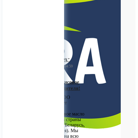
увядающей кожи.
1
ООО "ТАЙРА"
24 ноября 2022 04:59
Рафинирование Рисовое
масло от производителя!
Наша компания ООО
"ТАЙРА" реализует
рафинированное
растительное рисовое масло
по всей России и в страны
ЕАЭС (Казахстан, Беларусь,
Армения, Киргизия). Мы
принимает заявки на всю