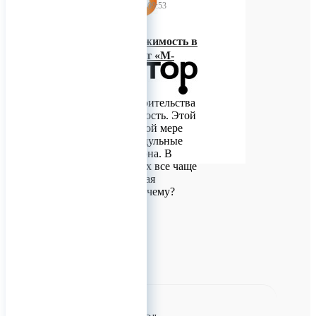
23 ноября 2022 09:53
Движимая недвижимость в
металлоформах от «М-
Конструктор»
Один из трендов
современного строительства
– быстровозводимость. Этой
концепции в полной мере
соответствуют модульные
дома из фибробетона. В
последнее время их все чаще
называют движимая
недвижимость. Почему?
0