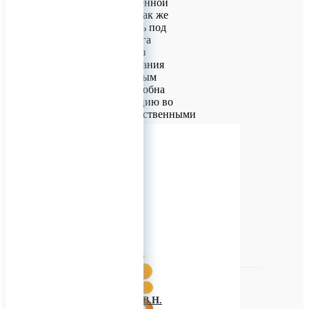
класса под собственной
торговой маркой так же
можем изготовлять под
вашем СТМ. Бумага
изготавливается из
макулатуры. Компания
владеет собственным
автопарком и способна
доставить продукцию во
многие города собственными
силами. Осуществляем
поставки бумаги оптом и в
розницу. Ищем
региональных дилеров для
совместной работы.
0
ИП Багнюк В.Н.