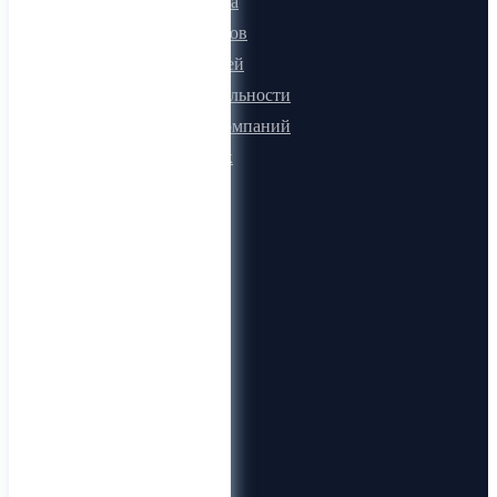
Онлайн визитка
Для поставщиков
Для покупателей
Программа лояльности
Микроблоги компаний
Быстрый поиск
О компании
О нас
Видеогид
Блог
Карта сайта
Документы