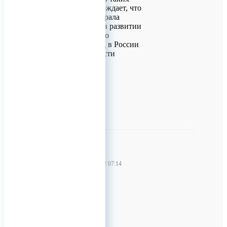
конкурсах подтверждает, что
наша команда выбрала
правильный курс в развитии
услуг контрактного
производства БАД в России
и стимулируют расти
дальше!
0
Зеон-Агро
20 декабря 2022 07:14
Калибровка
весового
дозатора
Калибровка