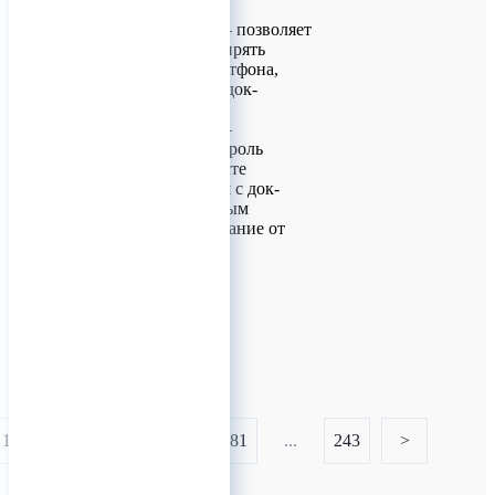
Delivery.
Технология OTG – позволяет
значительно расширять
возможности смартфона,
подключённого к док-
станции.
Технология CNC –
обеспечивает контроль
температуры в месте
соединения кабеля с док-
станцией, тем самым
защищая оборудование от
перегрева.
0
1
...
179
180
181
...
243
>