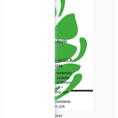
0
Greenconnect Russia
16 декабря 2022 06:58
Док-станция 11 в 1 от GCR
– доступна для заказа
11 портов для подключения:
четыре USB-порта, разъём
Type-C с поддержкой Power
Delivery, RJ45 + VGA +
HDMI разъёмы, слоты для
MicroSD/SD карт и
аудиовыход для наушников.
Функция подставки для
ноутбука.
Быстрая зарядка Power