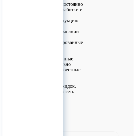
- Наша компания постоянно
ведет научные разработки и
совершенствует
выпускаемую продукцию
- Основу нашей компании
составляют
высококвалифицированные
инженеры
- Наши теплообменные
аппараты значительно
превосходят все известные
аналоги
- Гибкая система скидок,
развитая дилерская сеть
0