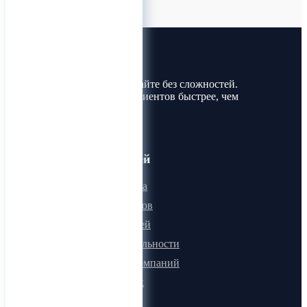
Лин-Трим
Покупайте и продавайте без сложностей.
Найдите товары и клиентов быстрее, чем
когда-либо!
Для пользователей
Онлайн визитка
Для поставщиков
Для покупателей
Программа лояльности
Микроблоги компаний
Быстрый поиск