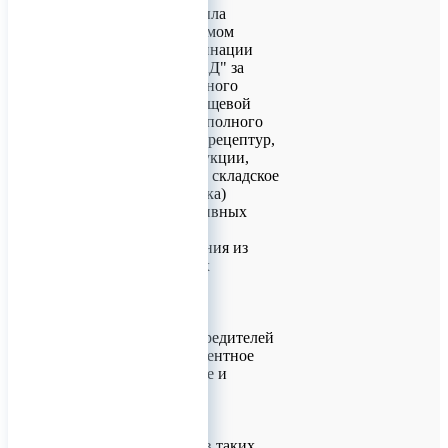
Наша компания была
награждена дипломом
победителя в номинации
"Производство БАД" за
создание контрактного
производства в пищевой
промышленности полного
цикла (разработка рецептур,
регистрация продукции,
серийный выпуск, складское
хранение и доставка)
биологически активных
добавок к пище и
спортивного питания из
100% натуральных
компонентов.
Мы благодарим
организаторов, учредителей
конкурса и компетентное
жюри за признание и
почетное звание-
ПОБЕДИТЕЛЬ!
Участие и победа в таких