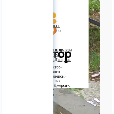
ИП Багнюк В.Н.
20 декабря 2022 11:14
Новинка от «М-
Конструктор»! Изготовлена
траверса-кантователь
ограждений «Нью-Джерси»
Завод «М-Конструктор»
освоил выпуск нового
оборудования – траверсы-
кантователя дорожных
ограждений «Нью-Джерси».
Название отражает
заложенный в него
функционал.
0