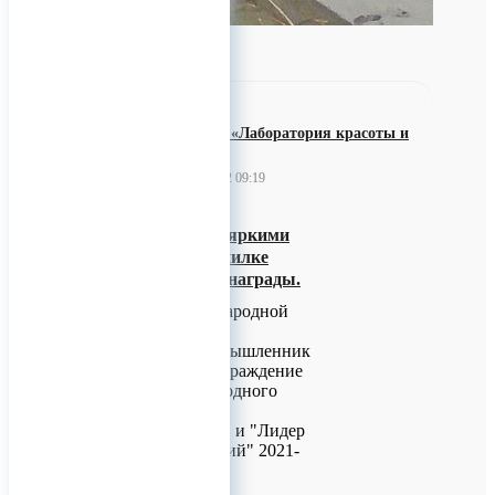
ООО «НПП «Лаборатория красоты и
здоровья»
20 декабря 2022 09:19
Зима начинается яркими
событиями, в копилке
компании новые награды.
В рамках Международной
форум-выставки
"Российский промышленник
-2022" прошло награждение
победителей ежегодного
конкурса "Лидер
промышленности" и "Лидер
высоких технологий" 2021-
2022".