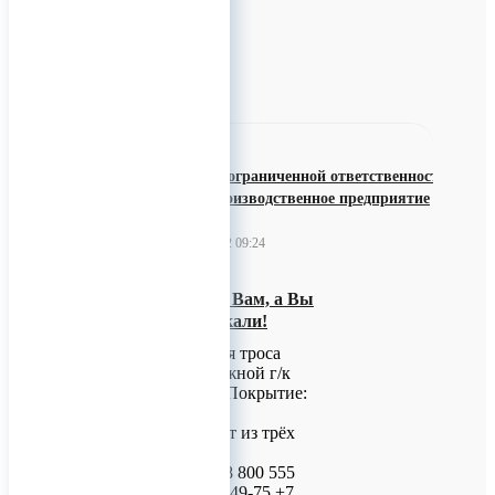
0
Общество с ограниченной ответственностью
"Научно-производственное предприятие
"Молот"
19 декабря 2022 09:24
Знаем, что нужно Вам, а Вы
нашли то, что искали!
Зацепной крюк для троса
выполнен из надежной г/к
Ст3 3.0 мм стали. Покрытие:
оцинковка или
воронение.Состоит из трёх
элементов.
Пишите,звоните! 8 800 555
83 38 +7 (83171) 3-49-75 +7