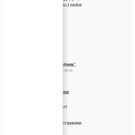
(83171) 3-11-59 (факс) molot-
npp@yandex.ru
0
ООО"Теплообмен"
19 декабря 2022 06:50
Компания
"Теплообмен".Наше
преимущества.
- Многолетний опыт
успешной работы,
подтвержденный
положительными отзывами
наших заказчиков