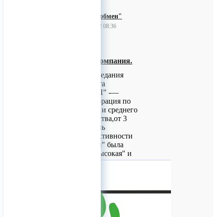
ООО"Теплообмен"
16 декабря 2022 08:36
Развивающая
инновационная компания.
По результатам заседания
Экспертного совета
Корпорации "МСП" -—
федеральная корпорация по
поддержке малого и среднего
предпринимательства,от 3
июня 2022г степень
инновационной активности
ООО "Теплообмен" была
определена как "высокая" и
нашей компании был
присвоен статус
"техногазели". Данный
статус является показателем
быстро развивающейся
инновационной компании.