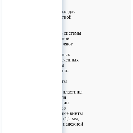
хирургии
Пластины титановые для
остеосинтеза и костной
пластики
Имплантационные системы
для реконструктивной
хирургии представляют
собой комплекс
высокотехнологичных
изделий, предназначенных
для восстановления
целостности черепно-
лицевого скелета.
Базовые компоненты
включают в себя:
Тонкие титановые пластины
(0,6 мм и 1,0 мм) для
деликатной фиксации
костных фрагментов
Специализированные винты
трех типоразмеров (1,2 мм,
1,5 мм, 2,0 мм) для надежной
стабилизации