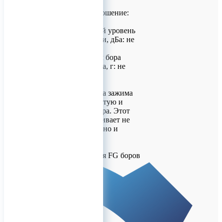
000 об/мин
Передаточное отношение:
понижающий 20:1
Корректированный уровень
звуковой мощности, дБа: не
более 61
Кнопочный зажим бора
Масса наконечника, г: не
более 75
Кнопочная система зажима
обеспечивает простую и
быструю смену бора. Этот
механизм обеспечивает не
только надёжную, но и
точную фиксацию
инструмента.
ФОТОН НУ-20 для FG боров
ø 2,35мм
Доставка по Москве и в
регионы!
Для заказов!
+7 (926) 209-0