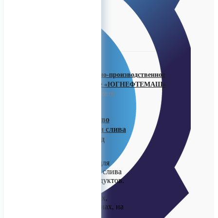
0
ООО «Научно-производственное
предприятие «ЮГНЕФТЕМАШ»
26 ноября 2025 08:09
УНЖ — устройство
верхнего налива и слива
нефти в авто и ж/д
цистерны
Устройства УНЖ для
верхнего налива и слива
нефти и нефтепродуктов.
Надёжная работа в
агрессивных средах,
взрывоопасных зонах, на
нефтебазах и НПЗ.