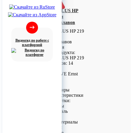
Набор CHROM PLUS HP
219 для обработки
металлических сплавов
Набор CHROM PLUS HP 219
для обработки
Видеогид по работе с
металлических сплавов
платформой
Общая информация
Наименование продукта:
Набор CHROM PLUS HP 219
Количество полиров: 14
штук
Производитель: EVE Ernst
Vetter GmbH
Тип инструмента:
Одношаговые полиры
Технические характеристики
Материалы обработки:
• Хромовые сплавы
• Нержавеющая сталь
• Титан
• Композитные материалы
Целевая аудитория
Профессиональные