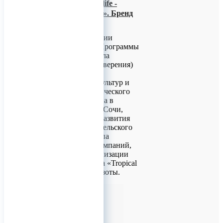
Проект «Tropical life -
Целебные экзоты». Бренд
«ProGynuru»
В рамках реализации
общероссийской Программы
«Расширение ареала
возделывания (осеверения)
тропических и
субтропических культур и
развития субтропического
сельского хозяйства в
России», в городе Сочи,
АНО «Академия развития
субтропического сельского
хозяйства» и группа
дружественных компаний,
приступили к реализации
пилотного проекта «Tropical
life - Целебные Экзоты.
0