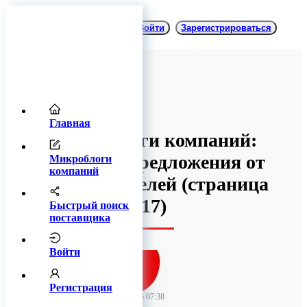
Войти
Зарегистрироваться
Главная
Микроблоги компаний:
товары и предложения от
Микроблоги
компаний
производителей
(cтраница
17)
Быстрый поиск
поставщика
Войти
TitanRetail
Регистрация
10 декабря 2025 07:38