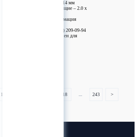
х 4, 5, 6, 8, 10, 12, 14 мм
Винты самосверлящие – 2.0 х
4, 5, 6 мм
Контактная информация
Для заказа:
• Телефон: +7 (926) 209-09-94
• WhatsApp доступен для
связи
0
1
...
16
17
18
...
243
>
Лин-Трим