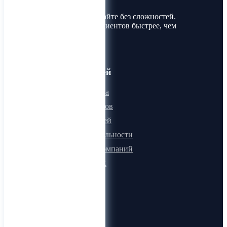
Покупайте и продавайте без сложностей.
Найдите товары и клиентов быстрее, чем
когда-либо!
Для пользователей
Онлайн визитка
Для поставщиков
Для покупателей
Программа лояльности
Микроблоги компаний
Быстрый поиск
О компании
О нас