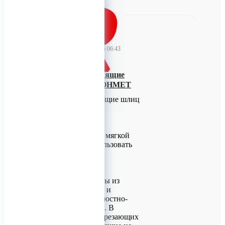
TitanRetail
05 декабря 2025 06:43
Винты самосверлящие
шлиц квадрат КОНМЕТ
Винты самосверлящие шлиц
квадрат КОНМЕТ
Самосверлящие (в мягкой
кости можно использовать
без сверления):
Ø 1.5, 2.0 мм
Длина: 4, 5, 6 мм
Винты изготовлены из
титанового сплава и
применяется в челюстно-
лицевой хирургии. В
отличие от самонарезающих