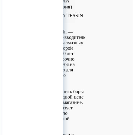
Боры алмазные DIA
TESSIN (Швейцария)
Боры алмазные DIA TESSIN
(Швейцария)
Компания Dia-Tessin —
Швейцарский производитель
твердосплавных и алмазных
боров, история которой
начинается более 50 лет
назад. Dia-Tessin прочно
зарекомендовала себя на
рынке боров и фрез для
стоматологического
оборудования.
Мы предлагаем купить боры
Dia-Tessin по выгодной цене
в нашем интернет-магазине.
Наш магазин реализует
сертифицированную
продукцию с удобной
доставкой
Доставка по Москве и в