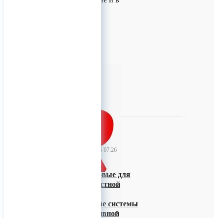
регионы!
Для заказов!
+7 (926) 209-09-94
(WhatsApp)
info@ti
0
TitanRetail
04 декабря 2025 07:26
Пластины титановые для
остеосинтеза и костной
пластики
Имплантационные системы
для реконструктивной