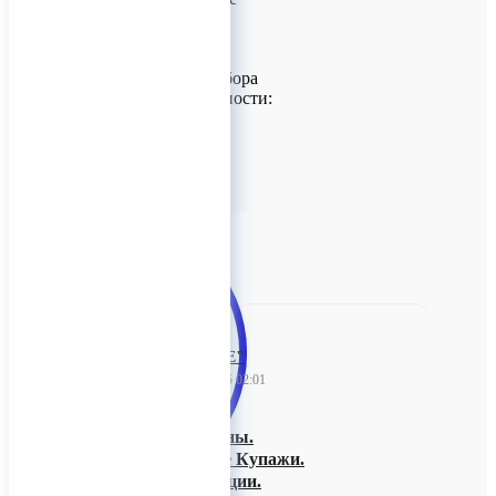
пользователи:
• Стоматологи
• Зубные техники
Преимущества набора
Ключевые особенности:
• Универсальность
применения
• Высо
0
ООО "ЛАНЕ"
08 декабря 2025 02:01
Гидролаты. Тизаны.
Функциональные Купажи.
Тропические Специи.