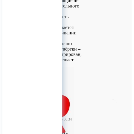
винтов, самосверлящие не
требуют предварительного
сверления и сразу
вкручиваются в кость.
Прочность. Не ломается
шляпка при вкручивании
Удобство. Легко
накалывается и прочно
"сидит" на жале отвёртки –
винт надёжно центрирован,
не спадает и не смещает
0
TitanRetail
05 декабря 2025 06:34