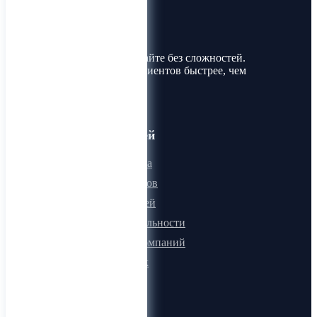
Лин-Трим
Покупайте и продавайте без сложностей.
Найдите товары и клиентов быстрее, чем
когда-либо!
Для пользователей
Онлайн визитка
Для поставщиков
Для покупателей
Программа лояльности
Микроблоги компаний
Быстрый поиск
О компании