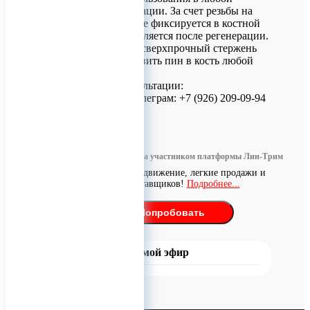
клинической ситуации. За счет резьбы на
стержне пин лучше фиксируется в костной
ткани и проще удаляется после регенерации.
Острый кончик и сверхпрочный стержень
позволяют установить пин в кость любой
плотности.
Для заказа и консультации:
Телефон/МАХ, Телеграм: +7 (926) 209-09-94
0
Информация размещена участником платформы Лин-Трим
Бесплатное продвижение, легкие продажи и
поиск поставщиков!
Подробнее...
Попробовать
Прямой эфир