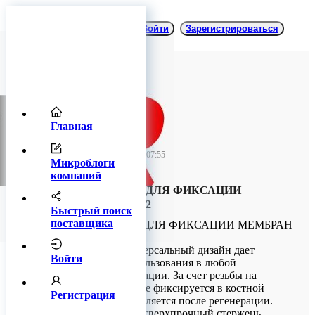
Войти
Зарегистрироваться
Главная
TitanRetail
23 января 2026 07:55
Микроблоги
компаний
ПИН УДАРНЫЙ ДЛЯ ФИКСАЦИИ
МЕМБРАН ТИП 2
Быстрый поиск
поставщика
ПИН УДАРНЫЙ ДЛЯ ФИКСАЦИИ МЕМБРАН
ТИП 2
Назначение: Универсальный дизайн дает
Войти
возможность использования в любой
клинической ситуации. За счет резьбы на
стержне пин лучше фиксируется в костной
Регистрация
ткани и проще удаляется после регенерации.
Острый кончик и сверхпрочный стержень