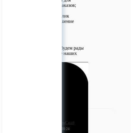
индивидуальных заказов;
- оперативный отклик
сотрудников на решение
Ваших задач.
Мы нацелены на
долгосрочное
сотрудничество и будем рады
видеть Вас в числе наших
заказчиков.
Ваш надёжный Партнёр.
0
ПартнёрПромСнаб
20 апреля 2023 10:24