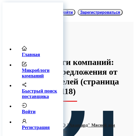
Войти
Зарегистрироваться
Главная
Микроблоги компаний:
товары и предложения от
Микроблоги
компаний
производителей
(cтраница
118)
Быстрый поиск
поставщика
Войти
Филиал ООО "Авангард" Мясной дом
Регистрация
«Карлинский»