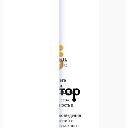
Косметический и пищевой
коллаген
0
ИП Багнюк В.Н.
21 апреля 2023 08:42
Металлоформы лего
блоков, траверса и
кантователь. Все в сборе!
Бетонные блоки «лего»
набирают популярность в
России и все чаще
используются для возведения
временных сооружений и
капитального малоэтажного