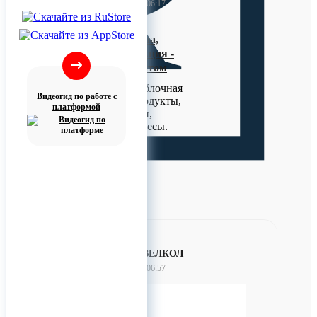
26 апреля 2023 06:17
Свинина, говядина,
колбасная продукция -
оптом, мелким оптом
Туши, полутуши, блочная
Видеогид по работе с
продукция, субпродукты,
платформой
колбасы, шашлыки,
пельмени, деликатесы.
0
ООО НПК ВЕЛКОЛ
24 апреля 2023 06:57
Коллаген питьевой