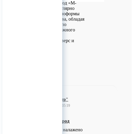
строительства. Завод «М-
Конструктор» регулярно
производит металлоформы
для их производства, обладая
компетенциями и по
выпуску более сложного
дополнительного
оборудования: траверс и
кантователей.
0
ООО "Спектр"
21 апреля 2023 05:19
Технический углерод
Нашей компанией налажено