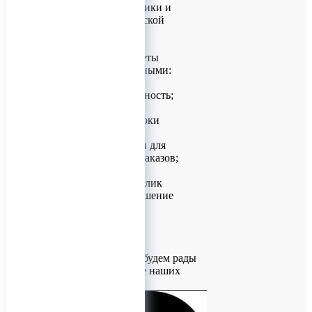
аналитики, логистики и
внешнеэкономической
деятельности.
Но наши приоритеты
остаются неизменными:
- качество и надежность;
- минимальные сроки
поставки, как для
стандартных, так и для
индивидуальных заказов;
- оперативный отклик
сотрудников на решение
Ваших задач.
Мы нацелены на
долгосрочное
сотрудничество и будем рады
видеть Вас в числе наших
заказчиков.
Ваш надёжный Партнёр.