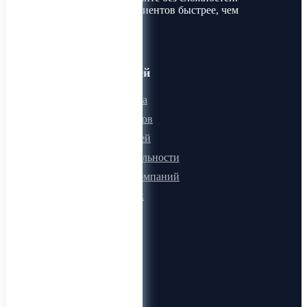
Найдите товары и клиентов быстрее, чем
когда-либо!
Для пользователей
Онлайн визитка
Для поставщиков
Для покупателей
Программа лояльности
Микроблоги компаний
Быстрый поиск
О компании
О нас
Видеогид