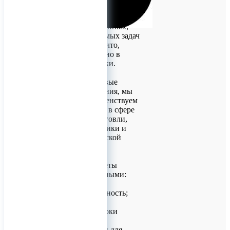
партнерами. Мы
ответственно относимся к
решению поставленных,
порой невыполнимых задач
и, несмотря ни на что,
выполняем их точно в
поставленные сроки.
Используя передовые
технические решения, мы
постоянно совершенствуем
свои возможности в сфере
производства, торговли,
аналитики, логистики и
внешнеэкономической
деятельности.
Но наши приоритеты
остаются неизменными:
- качество и надежность;
- минимальные сроки
поставки, как для
стандартных, так и для