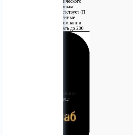
производство технического
углерода , по основным
показателям соответствует (П
803). Производственные
мощности нашей компании
позволяют выпускать до 200
тонн технического углерода
в месяц.
0
ПартнёрПромСнаб
20 апреля 2023 10:24
Ролики конвейерные
Компания
«ПартнёрПромСнаб»
дорожит отношениями с