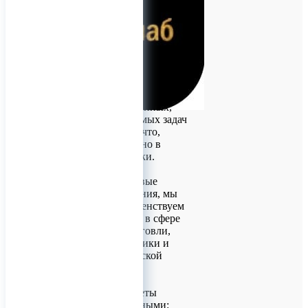
Гайка цапфы
Компания
«ПартнёрПромСнаб»
дорожит отношениями с
партнерами. Мы
ответственно относимся к
решению поставленных,
порой невыполнимых задач
и, несмотря ни на что,
выполняем их точно в
поставленные сроки.
Используя передовые
технические решения, мы
постоянно совершенствуем
свои возможности в сфере
производства, торговли,
аналитики, логистики и
внешнеэкономической
деятельности.
Но наши приоритеты
остаются неизменными: