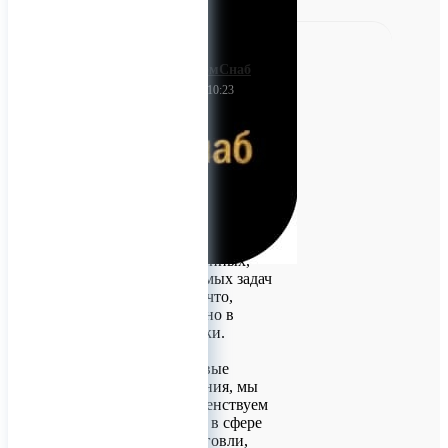
ПартнёрПромСнаб
20 апреля 2023 10:23
Упор
Компания
«ПартнёрПромСнаб»
дорожит отношениями с
партнерами. Мы
ответственно относимся к
решению поставленных,
порой невыполнимых задач
и, несмотря ни на что,
выполняем их точно в
поставленные сроки.
Используя передовые
технические решения, мы
постоянно совершенствуем
свои возможности в сфере
производства, торговли,