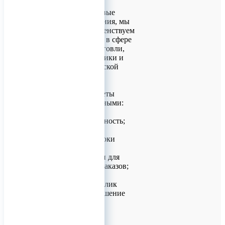
Используя передовые
технические решения, мы
постоянно совершенствуем
свои возможности в сфере
производства, торговли,
аналитики, логистики и
внешнеэкономической
деятельности.
Но наши приоритеты
остаются неизменными:
- качество и надежность;
- минимальные сроки
поставки, как для
стандартных, так и для
индивидуальных заказов;
- оперативный отклик
сотрудников на решение
Ваших задач.
Мы нацелены на