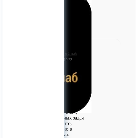
0
ПартнёрПромСнаб
20 апреля 2023 10:22
Сухарь
Компания
«ПартнёрПромСнаб»
дорожит отношениями с
партнерами. Мы
ответственно относимся к
решению поставленных,
порой невыполнимых задач
и, несмотря ни на что,
выполняем их точно в
поставленные сроки.