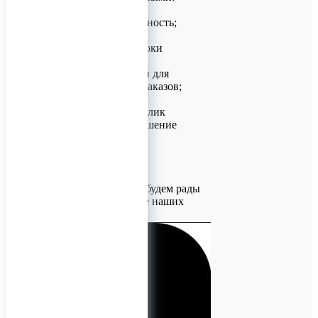
- качество и надежность;
- минимальные сроки
поставки, как для
стандартных, так и для
индивидуальных заказов;
- оперативный отклик
сотрудников на решение
Ваших задач.
Мы нацелены на
долгосрочное
сотрудничество и будем рады
видеть Вас в числе наших
заказчиков.
Ваш надёжный Партнёр.
0