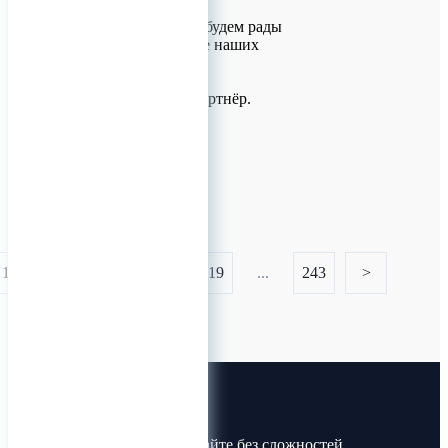
долгосрочное
сотрудничество и будем рады
видеть Вас в числе наших
заказчиков.
Ваш надёжный Партнёр.
0
1
...
117
118
119
...
243
>
Лин-Трим
Покупайте и продавайте без сложностей.