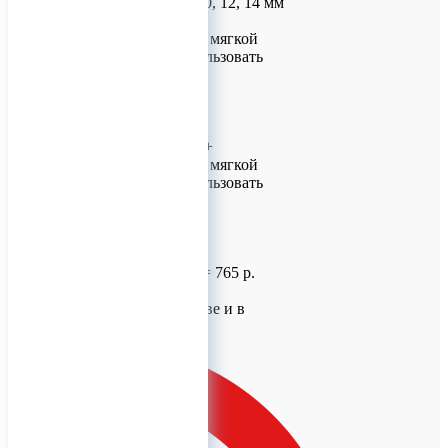
Длина: 4, 5, 6, 8, 10, 12, 14 мм
Самосверлящие (в мягкой
кости можно использовать
без сверления):
Ø 1.5, 2.0 мм
Длина: 4, 5, 6 мм
Самонарезающие +
Самосверлящие (в мягкой
кости можно использовать
без сверления):
Ø 1.5 мм
Длина: 4 мм
Стоимость винта = 765 р.
Доставка по Москве и в
регионы!
Для заказов!
+7 (926) 209-09-94
(WhatsApp)
info@titanreta