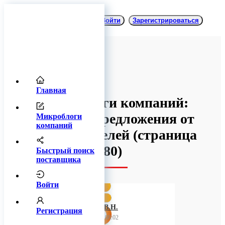
Войти
Зарегистрироваться
Главная
Микроблоги компаний:
товары и предложения от
Микроблоги
компаний
производителей
(cтраница
80)
Быстрый поиск
поставщика
Войти
ИП Багнюк В.Н.
Регистрация
24 ноября 2023 08:02