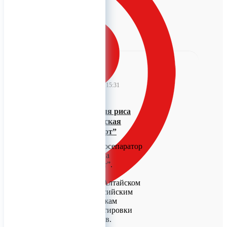
0
CSort
09 ноября 2023 15:31
Фотосепаратор для риса
выпустила алтайская
компания “СиСорт”
Специальный фотосепаратор
для риса выпустила
компания “СиСорт”.
Предприятие,
расположенное в Алтайском
крае, является российским
лидером по продажам
аппаратов для сортировки
сыпучих продуктов.