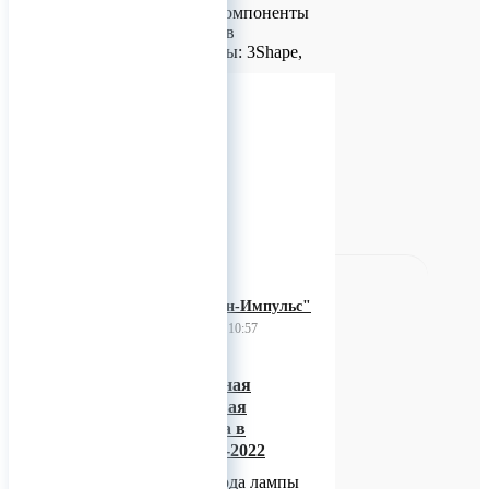
Ортопедические компоненты
интегрированные в
CAD/CAM системы: 3Shape,
Exocad, Zirconzahn,
BlueSkyBio, Planmeca!
Есть обучение на базе произ
0
ЗАО "Протон-Импульс"
23 ноября 2023 10:57
Лампа светодиодная
полупроводниковая
ЛСП-04 включена в
Перечень ЭКБ 20-2022
В сентябре 2023 года лампы