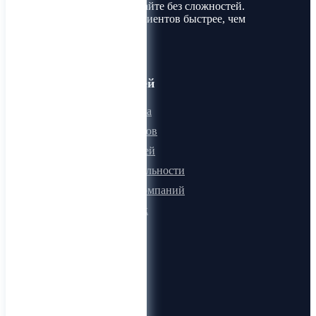
Покупайте и продавайте без сложностей.
Найдите товары и клиентов быстрее, чем
когда-либо!
Для пользователей
Онлайн визитка
Для поставщиков
Для покупателей
Программа лояльности
Микроблоги компаний
Быстрый поиск
О компании
О нас
Видеогид