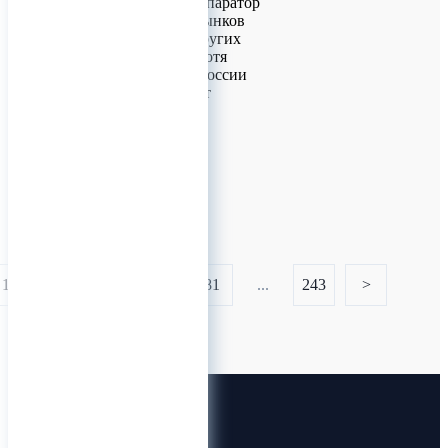
“Рисовый” фотосепаратор
разработали для рынков
Индии, Китая и других
азиатских стран, хотя
ожидается, что в России
аппарат тоже будет
востребован.
0
1
...
79
80
81
...
243
>
Лин-Трим