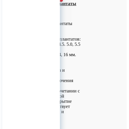
Дентальные имплантаты
КОНМЕТ –
Цилиндрические
Дентальные имплантаты
КОНМЕТ –
Цилиндрические.
Размерный ряд имплантатов:
Диаметр: 3.5, 4.0, 4.5. 5.0, 5.5
мм.
Длина: 8, 10, 12, 14, 16 мм.
Особенности:
- Сочетание конуса и
шестигранника
- Функция переключения
платформ
- Микрорезьба в сочетании с
агрессивной резьбой
- Биоактивное покрытие
АНАТАЗ (способствует
регенерации кости и
ускоренной
остеоинтеграции.