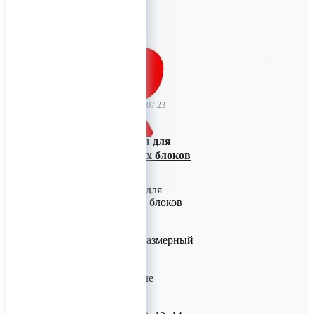
0
TitanRetail
20 ноября 2023 07:23
Титановые винты для
фиксации костных блоков
КОНМЕТ
Титановые винты для
фиксации костных блоков
КОНМЕТ
Разновидности и размерный
ряд:
Самонарезающие
(использовать после
сверления):
Ø 1.2, 1.5, 2.0