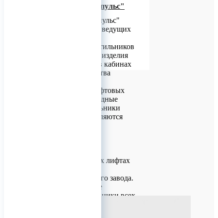
ЗАО "Протон-Импульс"
ЗАО "Протон-Импульс"
является одним из ведущих
производителей
светодиодных светильников
для лифтов. Наши изделия
устанавливаются в кабинах
лифтов производства
Щербинского,
Серпуховского лифтовых
заводов. Светодиодные
модульные светильники
СП-82 и СП-83 являются
заменой старого
осветительного
оборудования в
пассажирских и
грузопассажирских лифтах
Могилёвского
лифтостроительного завода.
Наше предприятие
выпускает светильники всех
основных конструкций —
прямоугольные, угловые,