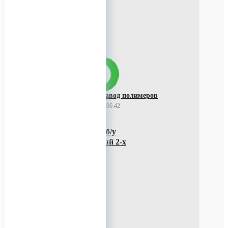
точечные.
0
Уральский завод полимеров
21 ноября 2023 06:42
Продаём Биг-Бэг б/у
полипропиленовый 2-х
стропный
Продаём Биг-Бэг б/у
полипропиленовый 2-х
стропный для переработки
0