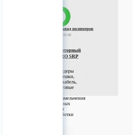
Уральский завод полимеров
21 ноября 2023 06:40
Продается Двухроторный
шредер Raptor PRO SRP
42/80
Двухроторные шредеры
перерабатывают мешки,
пленки, биг-бэги, кабель,
бумагу, мягкие бытовые
отходы. Особенно
эффективны для измельчения
пленочных и тканных
материалов, за счет
специальной обработки
ротора.