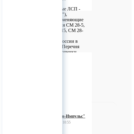
светодиодные
полупроводниковые ЛСП -
04 (ОКР "Надежда"),
функционально заменяющие
лампы накаливания СМ 28-5,
СМ 28-10, СМ 28-15, СМ 28-
20, включены
Минпромторгом России в
Общее изменение Перечня
ЭКБ 20-2022 "Источники
света электрические
приборы и световые".
0
ЗАО "Протон-Импульс"
23 ноября 2023 10:55