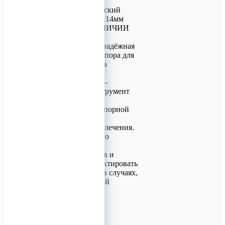
Винт ортодонтический
(подскуловой) 2.0х14мм
Endocarbon В НАЛИЧИИ
Ортодонтический
мини‑имплантат: надёжная
вспомогательная опора для
коррекции прикуса
Ортодонтический
мини‑имплантат —
современный инструмент
для создания
дополнительной опорной
точки в ходе
ортодонтического лечения.
Он позволяет точно
контролировать
перемещение зубов и
эффективно корректировать
прикус, особенно в случаях,
требующих жёсткой
фиксации.
Зоны установки
Мини‑имплантат
устанавливают в