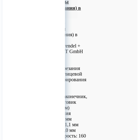
ZWEILING) фрезы
Линдемана (Германия) в
наличии!
D+Z (DRENDEL +
ZWEILING) фрезы
Линдемана (Германия) в
наличии!
Производитель: Drendel +
Zweiling DIAMANT GmbH
(Германия)
Применяется для
эффективного разрезания
кости в челюстно-лицевой
хирургии и препарирования
корневого канала.
Характеристики:
Под турбинный наконечник,
стандартный хвостовик
(L=19 мм, D=1,6 мм)
Диаметр расширения
рабочей части: 1,6 мм
Диаметр кончика: 1,1 мм
L рабочей части: 9,0 мм
Максимальная скорость: 160