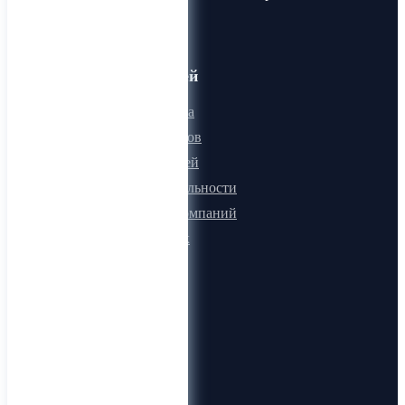
когда-либо!
Для пользователей
Онлайн визитка
Для поставщиков
Для покупателей
Программа лояльности
Микроблоги компаний
Быстрый поиск
О компании
О нас
Видеогид
Блог