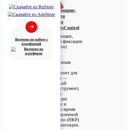
Винты самонарезающие,
самосверлящие для
фиксации мембран
(Endocarbon) BonesControl
Винты самонарезающие,
Видеогид по работе с
самосверлящие для фиксации
платформой
мембран (Endocarbon)
BonesControl
Винт с крестообразным
шлицем
Самонарезающий винт для
фиксации мембран —
специализированный
хирургический инструмент,
разработанный для
стабильной фиксации
барьерных мембран и
титановых сеток во время
операций по направленной
костной регенерации (НКР)
и дентальной имплантации.