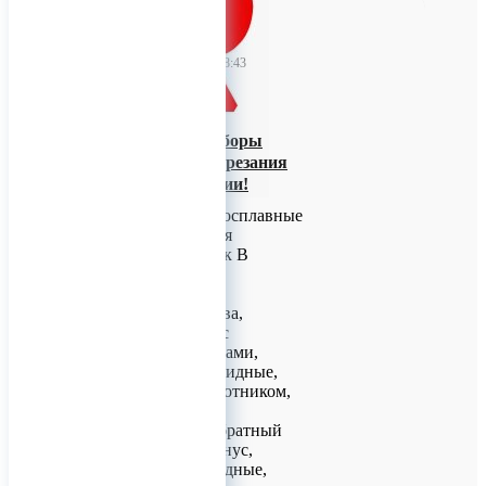
TitanRetail
11 июня 2026 08:43
Алмазные и
твердосплавные боры
ökoDENT для разрезания
коронок В Наличии!
Алмазные и твердосплавные
боры ökoDENT для
разрезания коронок В
Наличии!
Алмазные боры
почковидные, олива,
полусферические с
вогнутыми сторонами,
межзубные, шаровидные,
шаровидные с воротником,
обратный конус
Алмазные боры обратный
конус, двойной конус,
бочонок, колесовидные,