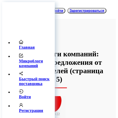
Войти
Зарегистрироваться
Главная
Микроблоги компаний:
товары и предложения от
Микроблоги
компаний
производителей
(cтраница
5)
Быстрый поиск
поставщика
Войти
TitanRetail
Регистрация
23 июня 2026 06:22