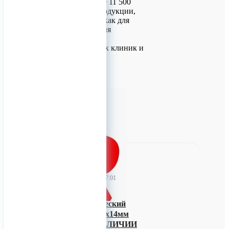
насчитывает более 11 500
наименований продукции,
предназначенной как для
немецких, так и для
зарубежных
стоматологических клиник и
зуботехнических
лабораторий.
Для заказ
0
TitanRetail
16 июня 2026 07:01
Винт ортодонтический
(подскуловой) 2.0х14мм
Endocarbon В НАЛИЧИИ