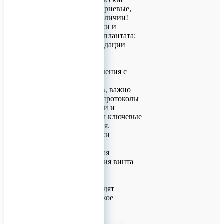
Endocarbon (межкорневые,
подскуловые) В наличии!
Контроль установки и
удаление мини‑имплантата:
правила и рекомендации
Чтобы обеспечить
безопасность и
эффективность лечения с
использованием
мини‑имплантатов, важно
строго соблюдать протоколы
контроля установки и
удаления. Разберём ключевые
этапы и требования.
Контроль установки
мини‑имплантата
Рентгенологическая
проверка положения винта
После установки
мини‑имплантата
обязательно проводят
рентгенографическое
исследование (оп