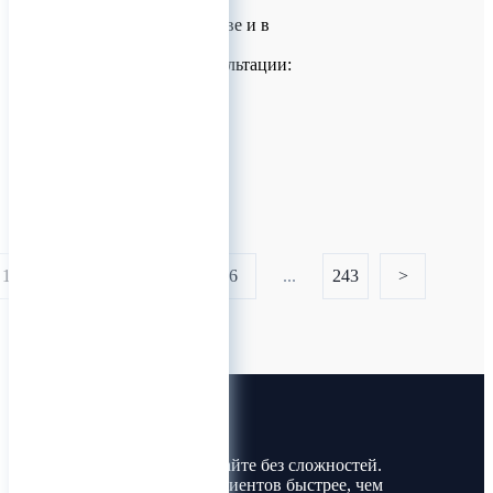
000 об/мин
Доставка по Москве и в
регионы
Для заказа и консультации:
Т
0
1
...
4
5
6
...
243
>
Лин-Трим
Покупайте и продавайте без сложностей.
Найдите товары и клиентов быстрее, чем