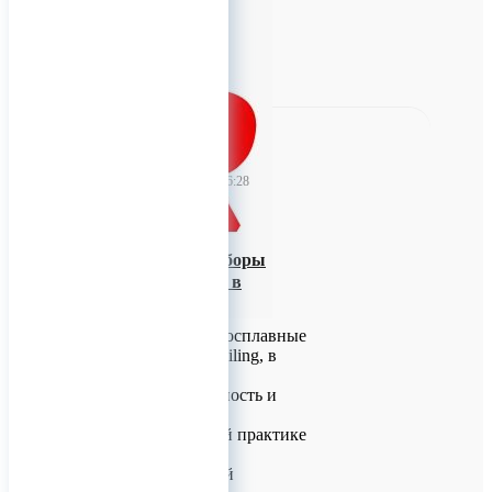
0
TitanRetail
18 июня 2026 06:28
Алмазные и
твердосплавные боры
Drendel+Zweiling, в
наличии
Алмазные и твердосплавные
боры Drendel+Zweiling, в
наличии!
Боры D+Z: надёжность и
эффективность в
стоматологической практике
Боры D+Z —
профессиональный