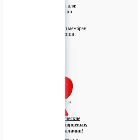
Назначение
Винт предназначен для:
стабильной фиксации
титановых сеток и
резорбируемых
(рассасывающихся) мембран
в заданном положении;
созда
0
TitanRetail
19 июня 2026 06:14
Винты ортодонтические
Endocarbon (межкорневые,
подскуловые) В наличии!
Винты ортодонтические