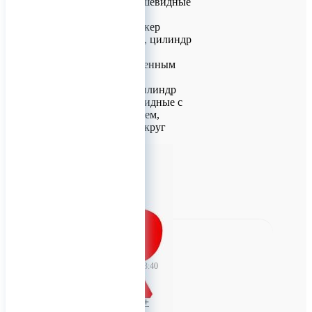
линзовидные, грушевидные
Алмазные боры
грушевидные, маркер
глубины, цилиндр, цилиндр
удлиненный,
цилиндр с закругленным
окончанием
Алмазные боры цилиндр
торцевой, конусовидные с
плоским окончанием,
конусовидные с закруг
0
TitanRetail
04 июня 2026 13:40
D+Z (DRENDEL +