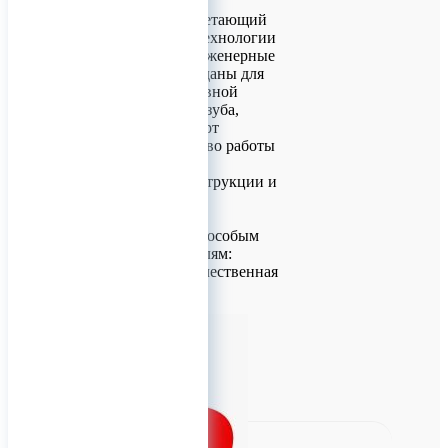
инструмент для
стоматологов, сочетающий
инновационные технологии
и проверенные инженерные
решения. Они созданы для
точной и эффективной
обработки тканей зуба,
гарантируя комфорт
пациента и удобство работы
врача.
Особенности конструкции и
материалы
Каждый бор D+Z
изготавливается с особым
вниманием к деталям:
Основа: высококачественная
сталь с а
0