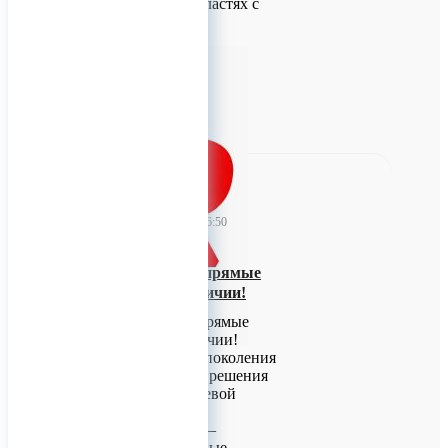
анатомических областях с
достаточной
0
TitanRetail
16 июня 2026 06:50
Мини-пластины прямые
JeilMedical В Наличии!
Мини-пластины прямые
JeilMedical В Наличии!
Системы LeForte: поколения
I и II — надёжные решения
для челюстно‑лицевой
хирургии
Системы LeForte —
специализированные