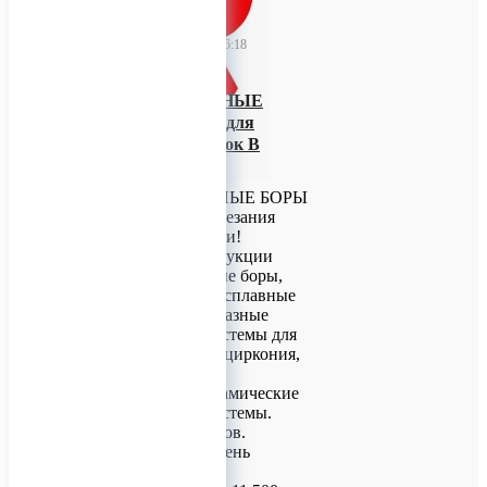
TitanRetail
18 июня 2026 06:18
ТВЕРДОСПЛАВНЫЕ
БОРЫ ökoDENT для
разрезания коронок В
Наличии
ТВЕРДОСПЛАВНЫЕ БОРЫ
ökoDENT для разрезания
коронок В Наличии!
Ассортимент продукции
включает: алмазные боры,
стальные и твердосплавные
боры и фрезы, алмазные
шлифовальные системы для
обработки оксида циркония,
полировальные
инструменты, керамические
шлифовальные системы.
подставки для боров.
На сегодняшний день
каталог компании