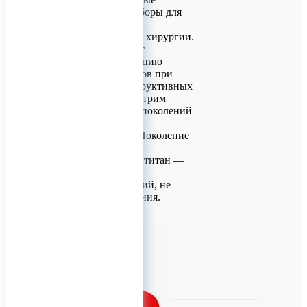
хирургические наборы для
остеосинтеза в
челюстно‑лицевой хирургии.
Они обеспечивают
стабильную фиксацию
костных фрагментов при
травмах и реконструктивных
операциях. Рассмотрим
особенности двух поколений
системы.
Система LeForte (Поколение
I)
Материал: чистый титан —
биосовместимый,
коррозионностойкий, не
вызывает отторжения.
Толщина п
0