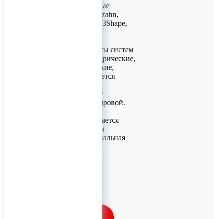
внесены в цифровые
библиотеки Zirkonzahn,
ExoCad, Planmeca, 3Shape,
Blue Sky Bio.
Под все имплантаты систем
КОНМЕТ (цилиндрические,
конические, короткие,
классические) имеется
широкий выбор
супраструктуры от
аналоговой до цифровой.
Инструмент отличается
высоким качеством
исполнения, специальная
обраб
0