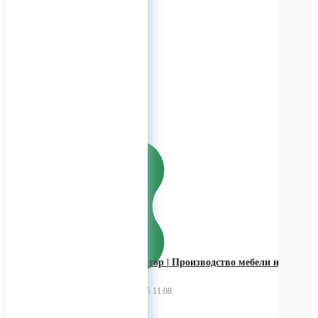
Для заказов!
+7 (926) 209-09-94
(WhatsApp)
info@titanretail.ru
www.titanretail.ru
Приглашаем в группу
(Telegram)выкладка
новостей, наличие на складе,
обсуждения!
https://t.me/+Gby76
0
4D Конструктор | Производство мебели на
заказ
04 февраля 2025 11:08