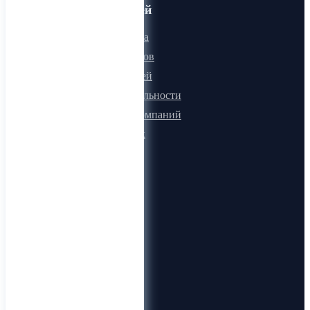
Для пользователей
Онлайн визитка
Для поставщиков
Для покупателей
Программа лояльности
Микроблоги компаний
Быстрый поиск
О компании
О нас
Видеогид
Блог
Карта сайта