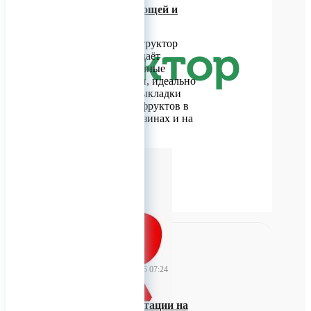
Стеллажи для овощей и
фруктов
Фабрика 4D Конструктор
производит и продаёт
удобные и практичные
овощные стеллажи, идеально
подходящие для выкладки
свежих овощей и фруктов в
продуктовых магазинах и на
рынках.
0
TitanRetail
04 февраля 2025 07:24
Обучение имплантации на