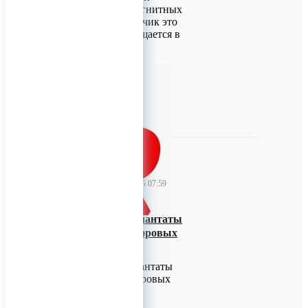
использовании магнитных
бортов. Если заказчик это
понимает, то обращается в
«М-Конструктор».
0
TitanRetail
10 февраля 2025 07:59
Дентальные имплантаты
КОНМЕТ – в цифровых
библиотеках
Дентальные имплантаты
КОНМЕТ – в цифровых
библиотеках