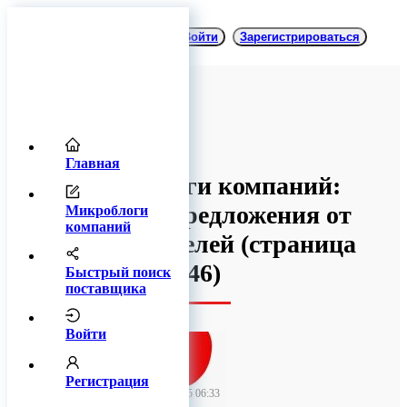
Войти
Зарегистрироваться
Главная
Микроблоги компаний:
товары и предложения от
Микроблоги
компаний
производителей
(cтраница
46)
Быстрый поиск
поставщика
Войти
TitanRetail
Регистрация
13 февраля 2025 06:33