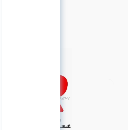
Для заказов!
+7 (926) 209-09-94
(WhatsApp)
info@titanretail.ru
www.titanretail.ru
Приглашаем в гр
0
TitanRetail
12 февраля 2025 07:30
Ортодонтические
миниимплантаты
КОНМЕТ (титановый