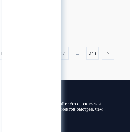
в цифровых библ
0
1
...
45
46
47
...
243
>
Лин-Трим
Покупайте и продавайте без сложностей.
Найдите товары и клиентов быстрее, чем
когда-либо!