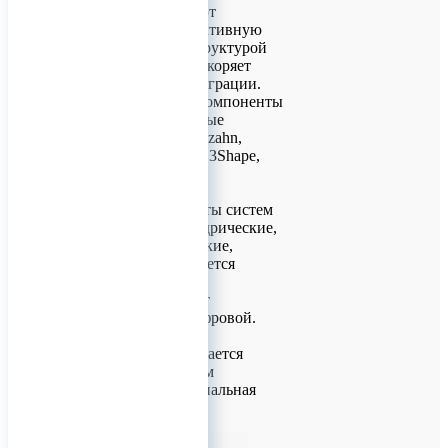
Имплантаты имеют
уникальную биоактивную
поверхность со структурой
Анатаз, которая ускоряет
процесс остеоинтеграции.
Ортопедические компоненты
внесены в цифровые
библиотеки Zirkonzahn,
ExoCad, Planmeca, 3Shape,
Blue Sky Bio.
Под все имплантаты систем
КОНМЕТ (цилиндрические,
конические, короткие,
классические) имеется
широкий выбор
супраструктуры от
аналоговой до цифровой.
Инструмент отличается
высоким качеством
исполнения, специальная
обраб