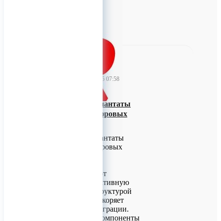
0
TitanRetail
10 февраля 2025 07:58
Дентальные имплантаты
КОНМЕТ – в цифровых
библиотеках
Дентальные имплантаты
КОНМЕТ – в цифровых
библиотеках
Имплантаты имеют
уникальную биоактивную
поверхность со структурой
Анатаз, которая ускоряет
процесс остеоинтеграции.
Ортопедические компоненты