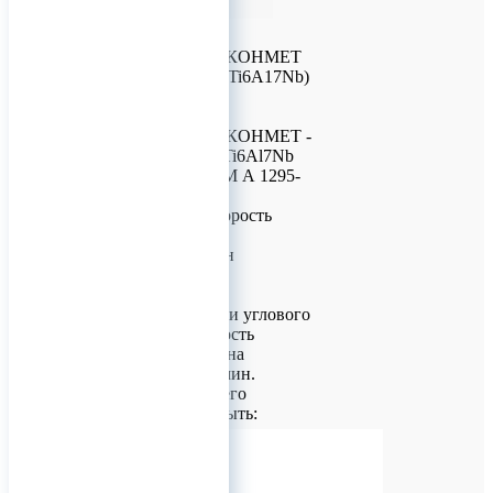
сплав Ti6A17Nb)
Ортодонтические
миниимплантаты КОНМЕТ
(титановый сплав Ti6A17Nb)
Ортодонтические
миниимплантаты КОНМЕТ -
титановый сплав Ti6Al7Nb
ISO 5832-11 (ASTM А 1295-
05).
Рекомендуемая скорость
вращения сверл:
Ø 0.95 - 950 об/мин
Ø 1.2 - 900 об/мин
Ø 1.6 - 900 об/мин
При использовании углового
наконечника скорость
вращения не должна
превышать 30 об/мин.
Величина крутящего
момента должна быть:
для имплантатов диаметром
1.2 мм - не более 5Н*см
для имплантатов диаметром
1.5 мм - не более 15Н*см