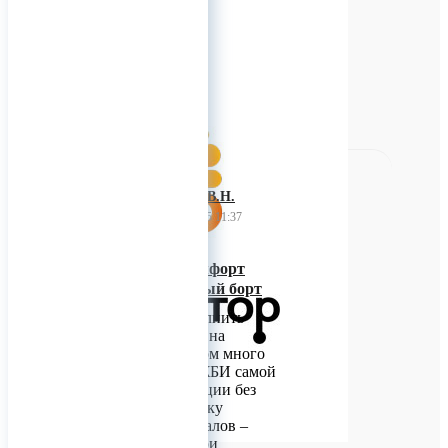
для имплантат
0
ИП Багнюк В.Н.
11 февраля 2025 11:37
Формованию комфорт
придает магнитный борт
Оперативно выполнить
монтаж опалубки, на
затрачивая при этом много
сил, сформовать ЖБИ самой
разной конфигурации без
расходов на покупку
расходных материалов –
такое возможно при