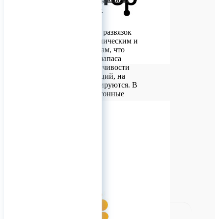
«М-Конструктор»
Контактные сети
железнодорожных развязок
подвержены механическим и
погодным нагрузкам, что
требует большого запаса
прочности и устойчивости
сборных конструкций, на
которые они монтируются. В
их основании - бетонные
фундаменты, состоящие из
двух частей: верхней –
опорной, и заглубленной
нижней в виде заостренного
трехлучевого стержня.
0