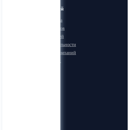
Для пользователей
Онлайн визитка
Для поставщиков
Для покупателей
Программа лояльности
Микроблоги компаний
Быстрый поиск
О компании
О нас
Видеогид
Блог
Карта сайта