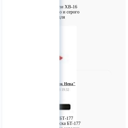
железобетонных
конструкций. Эмали ХВ-16
защитного, черного и серого
цветов пригодны для
окраски изделий,
эксплуатирующихся в
тропическом климате.
0
"Завод красок Нева"
25 февраля 2023 19:32
Эмаль БТ-177
"Серебрянка"
Предлагаем эмаль БТ-177
"Серебрянка". Краска БТ-177