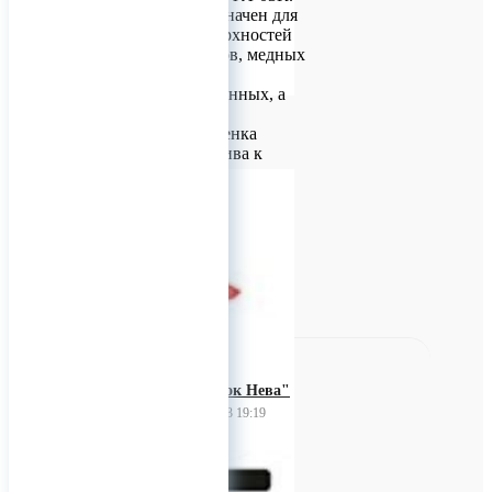
Материал предназначен для
грунтования поверхностей
из черных металлов, медных
и титановых
сплавов, оцинкованных, а
также деревянных
поверхностей. Пленка
грунтовки устойчива к
изменению температур от
минус 60°С до плюс 100°С.
0
"Завод красок Нева"
25 февраля 2023 19:19
Эмаль ХВ-124