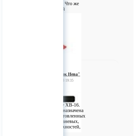
длина – 26 метров. Что же
представляет собой
оборудование для таких
гигантов?
0
"Завод красок Нева"
25 февраля 2023 19:35
Краска ХВ-16
Предлагаем краску ХВ-16.
Эмаль ХВ-16 предназначена
для окраски подготовленных
металлических, тканевых,
деревянных поверхностей,
бетонных и