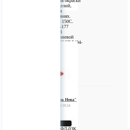
предназначается для окраски
конструкций и изделий,
эксплуатируемых в
атмосферных условиях.
Термостойкость до 150С.
Состав: Краска БТ-177
представляет собой
суспензию алюминиевой
пудры ПАП-2 по ГОСТ 5494-
71 в лаке БТ-577.
0
"Завод красок Нева"
25 февраля 2023 19:24
Грунт ФЛ-03К
Предлагаем грунт ФЛ-03К.