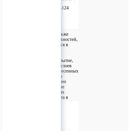
Предлагаем эмаль
ХВ-124.Эмаль ХВ-124
предназначена для
окрашивания
загрунтованных
металлических
поверхностей, а также
деревянных поверхностей,
эксплуатирующихся в
атмосферных
условиях.
ОПИСАНИЕ Покрытие,
состоящее из трех слоев
эмали ХВ-124, нанесенных
на загрунтованную
поверхность, должно
сохранять защитные
свойства в условиях
умеренного климата в
течение
6 лет.
0