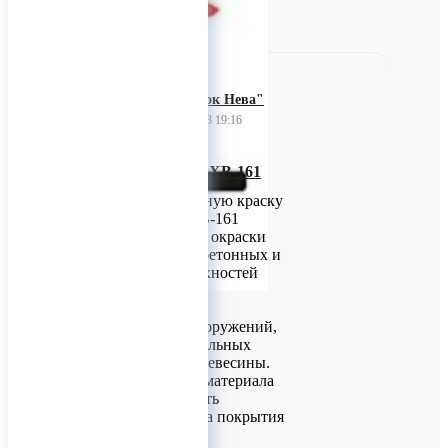
"Завод красок Нева"
25 февраля 2023 19:16
Фасадная краска ХВ-161
Предлагаем фасадную краску
ХВ-161. Эмаль ХВ-161
предназначена для окраски
оштукатуренных бетонных и
кирпичных поверхностей
фасадов зданий и
ответственных
архитектурных сооружений,
для любых минеральных
поверхностей и древесины.
Два слоя данного материала
способны сохранять
защитные свойства покрытия
более 4 лет в