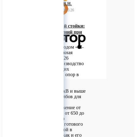
ИП Багнюк В.Н.
27 февраля 2023 05:26
Форма конической стойки:
минимум отклонений при
максимуме длины
Изготовленная заводом «М-
Конструктор» сложная
металлоформа СК 26
рассчитана на производство
стоек, выполняющих
функцию несущих опор в
составе линий
электропередач на
напряжение от 35 кВ и выше
или в качестве столбов для
осветительного
оборудования. Сужение от
комля к вершине – от 650 до
410 мм – говорит о
конической форме готового
изделия, заложенной в
маркировке (СК), как и его