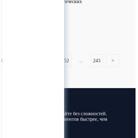
умеренных климатических
условиях
0
1
...
150
151
152
...
243
>
Лин-Трим
Покупайте и продавайте без сложностей.
Найдите товары и клиентов быстрее, чем
когда-либо!