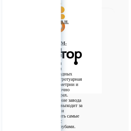
ИП Багнюк В.Н.
29 мая 2023 08:44
Металлоформы «М-
Конструктор» для
тротуаров Гомеля
В наши дни самым
распространенным
покрытием пешеходных
дорожек является тротуарная
плитка разной геометрии и
цветов при достаточно
компактных размерах.
Однако оборудование завода
«М-Конструктор» выходит за
привычные рамки и
позволяет формовать самые
настоящие плиты с
армированием и трубами.