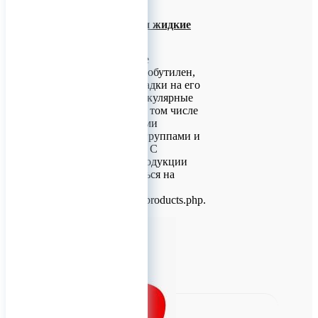
Полиизобутилен и жидкие
каучуки
Наше предприятие
предлагает полиизобутилен,
загущающие присадки на его
основе, низкомолекулярные
жидкие каучуки, в том числе
с функциональными
гидроксильными группами и
другая продукция. С
ассортиментом продукции
можете ознакомиться на
нашем сайте
http://www.ezsk.ru/products.php.
0