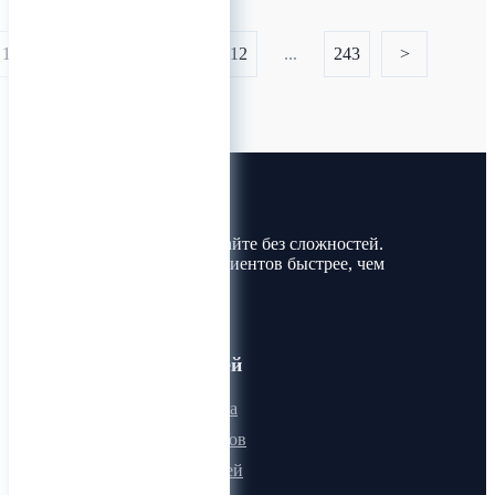
1
...
110
111
112
...
243
>
Лин-Трим
Покупайте и продавайте без сложностей.
Найдите товары и клиентов быстрее, чем
когда-либо!
Для пользователей
Онлайн визитка
Для поставщиков
Для покупателей