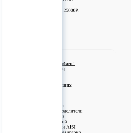
"Южное"
ЦЕНА УЧАСТИЯ: 25000Р.
0
ООО"Теплообмен"
31 мая 2023 07:34
Преимущества наших
гидравлических
разделителей.
Выпускаемые нами
гидравлические разделители
изготавливаются из
высоколегированной
нержавеющей стали AISI
316L с применением аргоно-