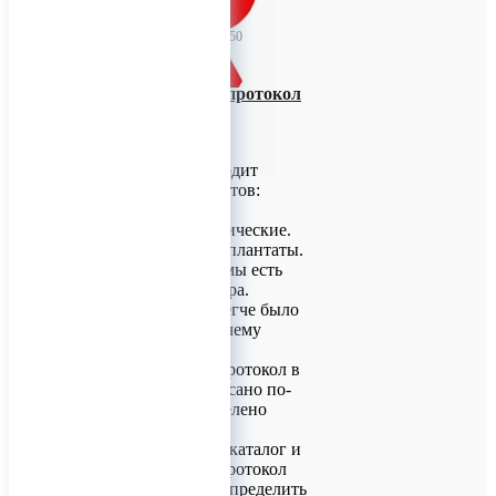
TitanRetail
30 мая 2023 09:50
Ортопедический протокол
и элементы
супраструктуры
КОНМЕТ производит
линейку имплантатов:
цилиндрические.
конические, классические.
короткие и минииплантаты.
Для каждой системы есть
своя супраструктура.
Для того, чтобы легче было
разобраться что к чему
подходит, имеется
ортопедический протокол в
котором все расписано по-
артикульно и выделено
цветовой гаммой.
Имея перед собой каталог и
ортопедический протокол
довольно просто определить