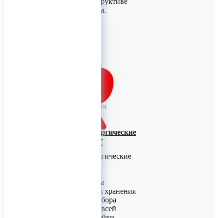
Расскажем о конструктиве
таких металлоформ.
0
TitanRetail
26 мая 2023 08:04
Дентальные хирургические
наборы КОНМЕТ
Дентальные хирургические
наборы КОНМЕТ
Титановые кассеты
предназначены для хранения
и стерилизации набора
инструментов для всей
выпускаемой линейки