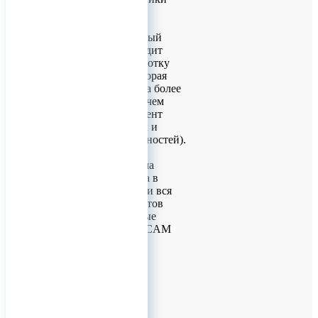
имплантатов.
Высококачественный
инструмент проходит
уникальную обработку
поверхностей, которая
сохраняет свойства более
длительное время чем
обычный инструмент
(касается режущих и
сверлящих поверхностей).
Дентальная система
КОНМЕТ перешла в
цифровой формат и вся
линейка имплантатов
внесена в цифровые
библиотеки CAD/CAM
0