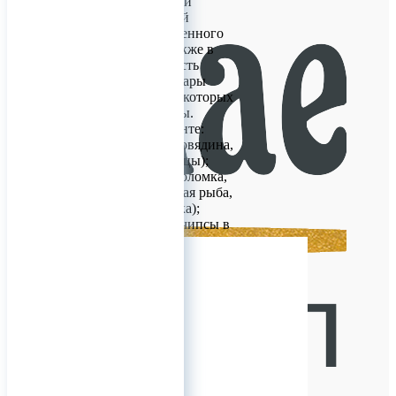
занимается оптовой
продажей снековой
продукции собственного
производства и также в
нашем портфеле есть
эксклюзивные товары
дистрибьютерами которых
являемся только мы.
У нас в ассортименте:
- Мясные снеки (говядина,
свинина, мясо птицы);
- Рыбные снеки (соломка,
брусочки, китайская рыба,
кальмары, паутинка);
- Сухари, гренки, чипсы в
ассортименте;
- Арахис солено-жареный,
вкусовой, в корочке
вкусовой, Фисташки;
- Сыры (Моцар
0