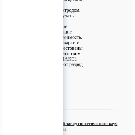
дуговой сварки
неплавящимся электродом.
Это позволяет получать
высоконадежные,
коррозионностойкие
разделители, имеющие
небольшой вес и стоимость.
Наша технология сварки и
сами сварщики аттестованы
Национальным агентством
контроля сварки (НАКС).
Все сварщики имеют разряд
не ниже пятого.
0
Ефремовский завод синтетического каучука
31 мая 2023 07:14