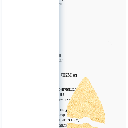
что к чему подходит.
0
ЛКЗ Лаковар
30 мая 2023 09:27
Ищем дилеров по ЛКМ от
производителя
ЛКЗ ЛАКОВАР приглашает
вас к переговорам на
предмет сотрудничества на
особых условиях.
Мы производим продукцию
на собственном предприятии
в СПб. В презентации о нас,
мы не будем останавливаться