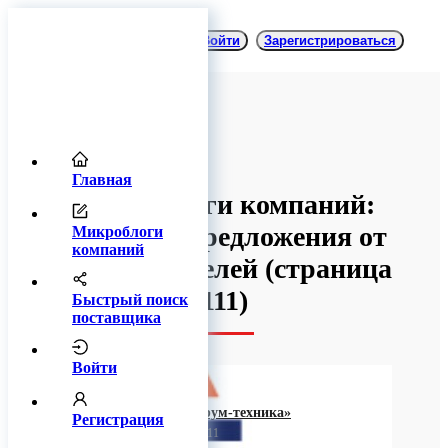
Войти
Зарегистрироваться
Главная
Микроблоги компаний:
товары и предложения от
Микроблоги
компаний
производителей
(cтраница
111)
Быстрый поиск
поставщика
Войти
ООО «Аграрум-техника»
Регистрация
31 мая 2023 14:11