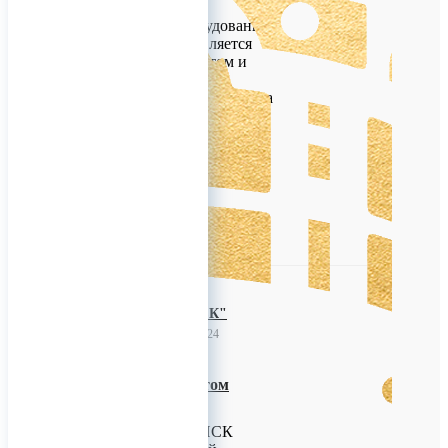
на качестве сырья,
продукции и оборудовании
тк сейчас это не является
удивительным фактом и
преимуществом. Мы
предлагаем остановиться на
более важных для вас
моментах.
0
"ТРЕЙД.НСК"
30 мая 2023 03:24
Продам снеки оптом
Здравствуйте!
Компания Трэйд-НСК