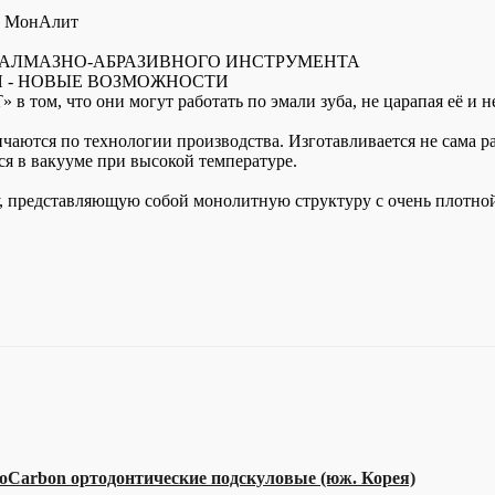
ы МонАлит
 АЛМАЗНО-АБРАЗИВНОГО ИНСТРУМЕНТА
 - НОВЫЕ ВОЗМОЖНОСТИ
 том, что они могут работать по эмали зуба, не царапая её и не
ются по технологии производства. Изготавливается не сама раб
ся в вакууме при высокой температуре.
у, представляющую собой монолитную структуру с очень плотно
arbon ортодонтические подскуловые (юж. Корея)