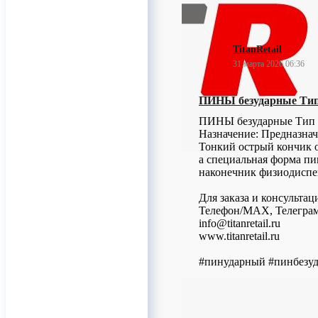
TitanRetail
31 марта 2026 06:36
ПИНЫ безударные Тип 1
ПИНЫ безударные Тип 1
Назначение: Предназнач
Тонкий острый кончик о
а специальная форма пи
наконечник физиодиспе
Для заказа и консультац
Телефон/МАХ, Телеграм:
info@titanretail.ru
www.titanretail.ru
#пинударный #пинбезу
0