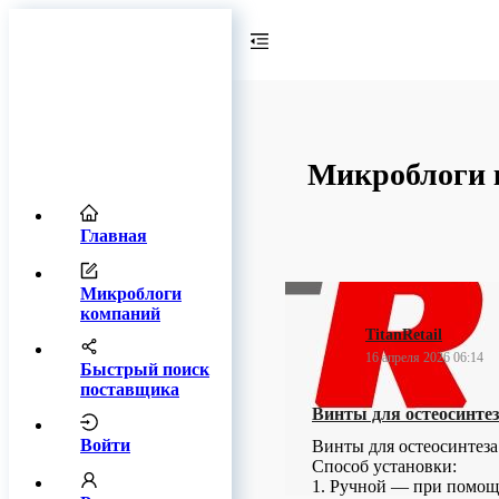
Микроблоги к
Главная
Микроблоги
компаний
TitanRetail
16 апреля 2026 06:14
Быстрый поиск
поставщика
Винты для остеосинте
Войти
Винты для остеосинтеза
Способ установки:
1. Ручной — при помощи