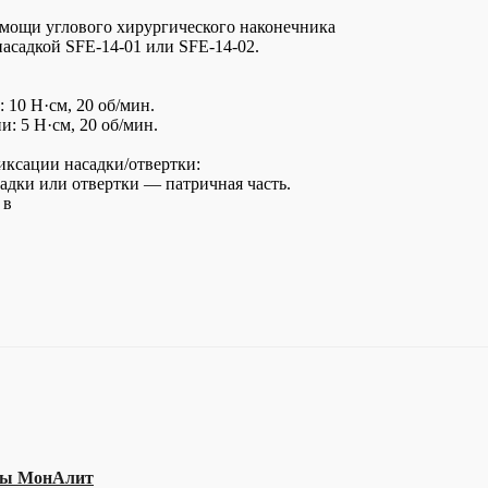
ощи углового хирургического наконечника
насадкой SFE-14-01 или SFE-14-02.
 10 Н·см, 20 об/мин.
: 5 Н·см, 20 об/мин.
иксации насадки/отвертки:
садки или отвертки — патричная часть.
 в
зы МонАлит