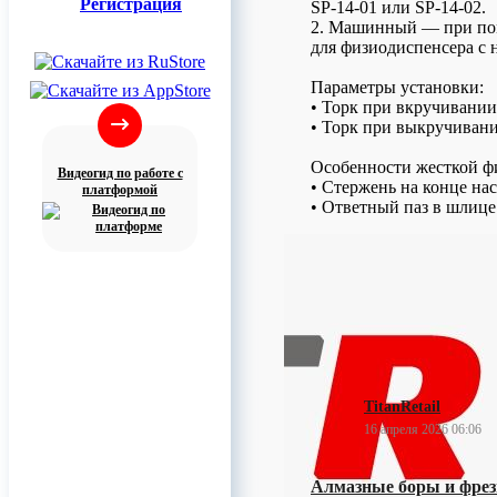
Регистрация
SP-14-01 или SP-14-02.
2. Машинный — при пом
для физиодиспенсера с 
Параметры установки:
• Торк при вкручивании:
• Торк при выкручивании
Особенности жесткой ф
Видеогид по работе с
• Стержень на конце на
платформой
• Ответный паз в шлице
0
TitanRetail
16 апреля 2026 06:06
Алмазные боры и фре