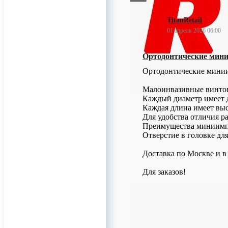
TitanRetail
01 апреля 2026 06:00
Ортодонтические ми
Ортодонтические мин
Малоинвазивные винтов
Каждый диаметр имеет д
Каждая длина имеет высо
Для удобства отличия р
Преимущества миниимп
Отверстие в головке дл
Доставка по Москве и в
Для заказов!
0