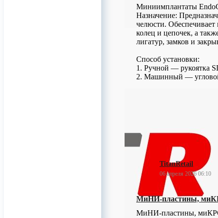
Миниимплантаты EndoCa
Назначение: Предназнач
челюсти. Обеспечивает
колец и цепочек, а такж
лигатур, замков и зак
Способ установки:
1. Ручной — рукоятка S
2. Машинный — угловой
0
TitanRetail
06 апреля 2026 06:10
МиНИ-пластины, миКР
МиНИ-пластины, миКРО