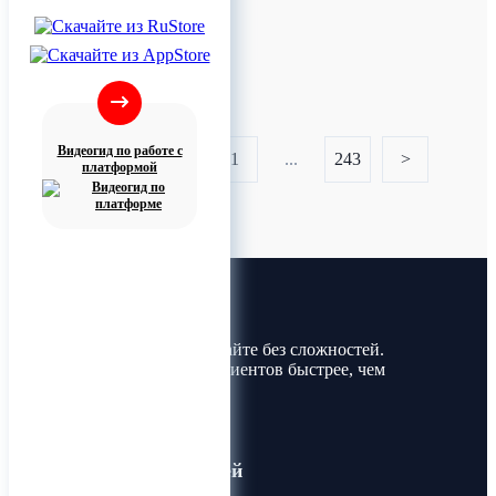
Видеогид по работе с
<
1
...
243
>
платформой
Лин-Трим
Покупайте и продавайте без сложностей.
Найдите товары и клиентов быстрее, чем
когда-либо!
Для пользователей