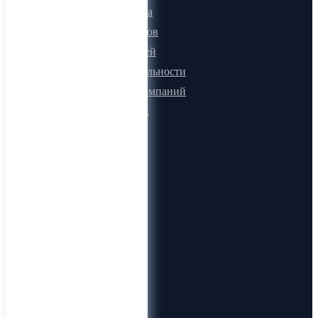
Онлайн визитка
Для поставщиков
Для покупателей
Программа лояльности
Микроблоги компаний
Быстрый поиск
О компании
О нас
Видеогид
Блог
Карта сайта
Документы