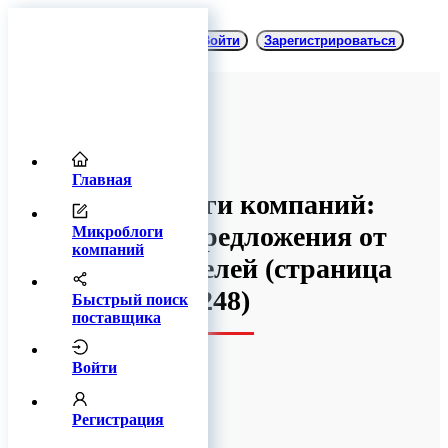
Войти
Зарегистрироваться
Главная
Микроблоги компаний:
товары и предложения от
Микроблоги
компаний
производителей
(cтраница
248)
Быстрый поиск
поставщика
Войти
Регистрация