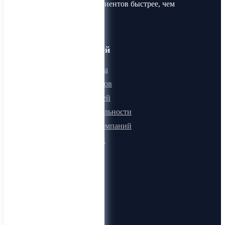
Найдите товары и клиентов быстрее, чем
когда-либо!
Для пользователей
Онлайн визитка
Для поставщиков
Для покупателей
Программа лояльности
Микроблоги компаний
Быстрый поиск
О компании
О нас
Видеогид
Блог