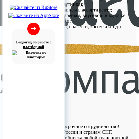
рыба, кальмары, паутинка);
- Сухари, гренки, чипсы в ассортименте;
- Арахис солено-жареный, вкусовой, в корочке
вкусовой, Фисташки;
- Сыры (Моцарелла, спагетти, косичка и т.д.)
Видеогид по работе с
платформой
Планируется долгосрочное сотрудничество!
Работаем по всей России и странам СНГ.
Доставка из Новосибирска любой транспортной