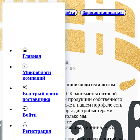
Войти
Зарегистрироваться
Главная
"ТРЕЙД.НСК"
12 сентября 2023 10:04
Микроблоги
компаний
Закуски к пиву от производителя оптом
Быстрый поиск
Компания Трэйд-НСК занимается оптовой
поставщика
продажей снековой продукции собственного
производства и также в нашем портфеле есть
эксклюзивные товары дистрибьютерами
Войти
которых являемся только мы.
У нас в ассортименте:
- Мясные снеки (говядина, свинина, мясо
Регистрация
птицы);
- Рыбные снеки (соломка, брусочки, китайская