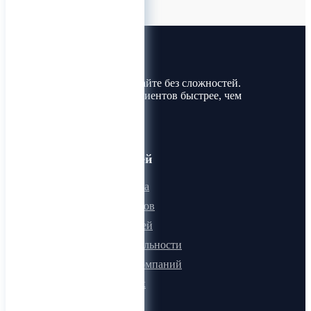
Лин-Трим
Покупайте и продавайте без сложностей.
Найдите товары и клиентов быстрее, чем
когда-либо!
Для пользователей
Онлайн визитка
Для поставщиков
Для покупателей
Программа лояльности
Микроблоги компаний
Быстрый поиск