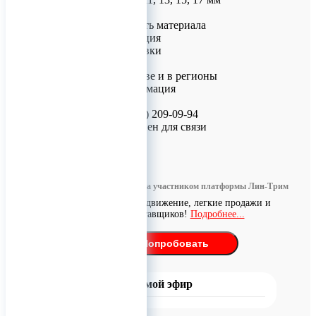
Преимущества
• Биосовместимость материала
• Надёжная фиксация
• Простота установки
• Долговечность
Доставка по Москве и в регионы
Контактная информация
Для заказа:
• Телефон: +7 (926) 209-09-94
• WhatsApp доступен для связи
0
Информация размещена участником платформы Лин-Трим
Бесплатное продвижение, легкие продажи и
поиск поставщиков!
Подробнее...
Попробовать
Прямой эфир