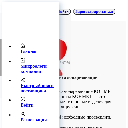
Войти
Зарегистрироваться
Главная
TitanRetail
23 сентября 2025 07:59
Микроблоги
компаний
Винты титановые самонарезающие
КОНМЕТ
Быстрый поиск
поставщика
Винты титановые самонарезающие КОНМЕТ
Самонарезающие винты КОНМЕТ — это
специализированные титановые изделия для
Войти
челюстно-лицевой хирургии.
Принцип работы
• Перед установкой необходимо просверлить
Регистрация
отверстие в кости
• Винт самостоятельно нарезает резьбу в