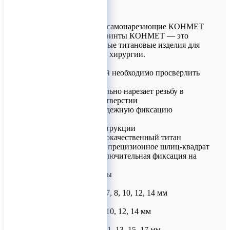
Винты титановые самонарезающие КОНМЕТ
Самонарезающие винты КОНМЕТ — это
специализированные титановые изделия для
челюстно-лицевой хирургии.
Принцип работы
• Перед установкой необходимо просверлить
отверстие в кости
• Винт самостоятельно нарезает резьбу в
подготовленном отверстии
• Обеспечивает надежную фиксацию
конструкции
Особенности конструкции
• Материал: высококачественный титан
• Тип соединения: прецизионное шлиц-квадрат
• Надежность: исключительная фиксация на
отвертке
Доступные размеры
Диаметр 1.2 мм:
• Длина: 3, 4, 5, 6, 7, 8, 10, 12, 14 мм
Диаметр 1.5 мм:
• Длина: 4, 5, 6, 8, 10, 12, 14 мм
Диаметр 2.0 мм:
• Длина: 5.5, 7, 9, 11, 13, 15, 17 мм