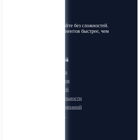
Лин-Трим
Покупайте и продавайте без сложностей.
Найдите товары и клиентов быстрее, чем
когда-либо!
Для пользователей
Онлайн визитка
Для поставщиков
Для покупателей
Программа лояльности
Микроблоги компаний
Быстрый поиск
О компании