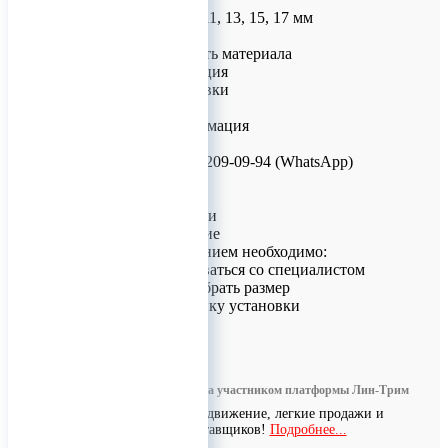
• Длина: 5.5, 7, 9, 11, 13, 15, 17 мм
Преимущества
• Биосовместимость материала
• Надёжная фиксация
• Простота установки
• Долговечность
Контактная информация
Для заказа:
Телефон: +7 (926) 209-09-94 (WhatsApp)
Доставка
• По Москве
• В регионы России
Важное примечание
Перед использованием необходимо:
• Проконсультироваться со специалистом
• Правильно подобрать размер
• Соблюдать технику установки
0
Информация размещена участником платформы Лин-Трим
Бесплатное продвижение, легкие продажи и
поиск поставщиков!
Подробнее...