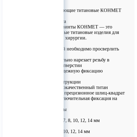
Винты самонарезающие титановые КОНМЕТ
для ЧЛХ
Описание продукта
Самонарезающие винты КОНМЕТ — это
специализированные титановые изделия для
челюстно-лицевой хирургии.
Принцип работы
• Перед установкой необходимо просверлить
отверстие в кости
• Винт самостоятельно нарезает резьбу в
подготовленном отверстии
• Обеспечивает надежную фиксацию
конструкции
Особенности конструкции
• Материал: высококачественный титан
• Тип соединения: прецизионное шлиц-квадрат
• Надежность: исключительная фиксация на
отвертке
Доступные размеры
Диаметр 1.2 мм:
• Длина: 3, 4, 5, 6, 7, 8, 10, 12, 14 мм
Диаметр 1.5 мм:
• Длина: 4, 5, 6, 8, 10, 12, 14 мм
Диаметр 2.0 мм: