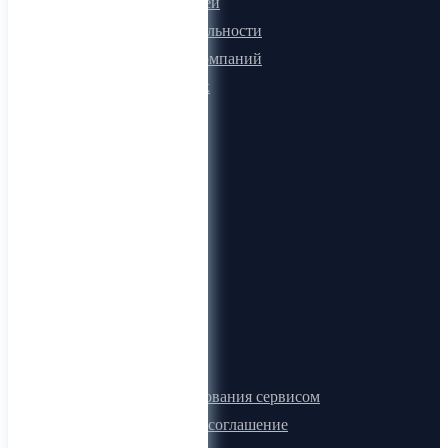
Для покупателей
Программа лояльности
Микроблоги компаний
Быстрый поиск
О компании
О нас
Видеогид
Блог
Карта сайта
Документы
Правила пользования сервисом
Лицензионное соглашение