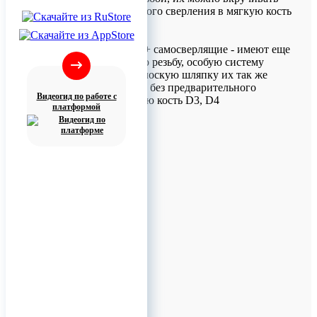
без предварительного сверления в мягкую кость
D3, D4.
Самонарезающие + самосверлящие - имеют еще
более агрессивную резьбу, особую систему
центрирования, плоскую шляпку их так же
можно вкручивать без предварительного
Видеогид по работе с
сверления в мягкую кость D3, D4
платформой
Дос