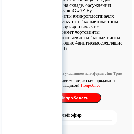
новостей, наличие на складе, обсуждения!
https://t.me/+Gby76-vmmGw5ZjEy
#конмет #конметвинты #микропластиначлх
#конметчлх #конметкупить #конметпластины
#винтычлх #винтыортодонтические
#миниимплантатконмет #ортовинты
#минивинты #титановыевинты #конметвинты
#винтысамонарезающие #винтысамосверлящие
ERID: 2VtzqwFWniB
0
Информация размещена участником платформы Лин-Трим
Бесплатное продвижение, легкие продажи и
поиск поставщиков!
Подробнее...
Попробовать
Прямой эфир