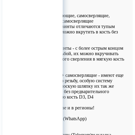
Винты самонарезающие, самосверлящие,
самонарезающие+самосверлящие
Самонарезающие винты отличаются тупым
концом, их не возможно вкрутить в кость без
сверления.
Самосверлящие винты - с более острым концом
и агрессивной резьбой, их можно вкручивать
без предварительного сверления в мягкую кость
D3, D4.
Самонарезающие + самосверлящие - имеют еще
более агрессивную резьбу, особую систему
центрирования, плоскую шляпку их так же
можно вкручивать без предварительного
сверления в мягкую кость D3, D4
Доставка по Москве и в регионы!
Для заказов!
+7 (926) 209-09-94 (WhatsApp)
info@titanretail.ru
www.titanretail.ru
Приглашаем в группу (Telegram)выкладка