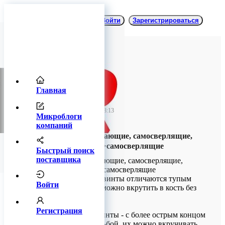
Войти
Зарегистрироваться
Главная
TitanRetail
11 июля 2025 08:13
Микроблоги
компаний
Винты самонарезающие, самосверлящие,
самонарезающие+самосверлящие
Быстрый поиск
поставщика
Винты самонарезающие, самосверлящие,
самонарезающие+самосверлящие
Самонарезающие винты отличаются тупым
Войти
концом, их не возможно вкрутить в кость без
сверления.
Регистрация
Самосверлящие винты - с более острым концом
и агрессивной резьбой, их можно вкручивать