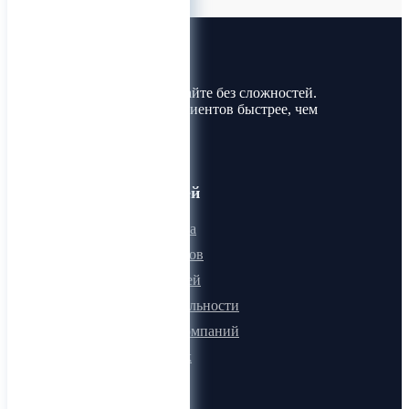
Лин-Трим
Покупайте и продавайте без сложностей.
Найдите товары и клиентов быстрее, чем
когда-либо!
Для пользователей
Онлайн визитка
Для поставщиков
Для покупателей
Программа лояльности
Микроблоги компаний
Быстрый поиск