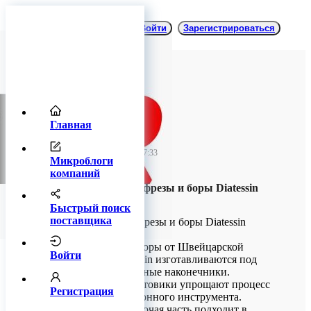
Войти
Зарегистрироваться
Главная
TitanRetail
30 июля 2025 07:33
Микроблоги
компаний
Твердосплавные фрезы и боры Diatessin
(Швейцария)
Быстрый поиск
поставщика
Твердосплавные фрезы и боры Diatessin
(Швейцария)
Твердосплавные боры от Швейцарской
Войти
компании Dia-Tessin изготавливаются под
угловые, и турбинные наконечники.
Стандартные хвостовики упрощают процесс
Регистрация
установки ротационного инструмента.
Шарообразная рабочая часть подходит в