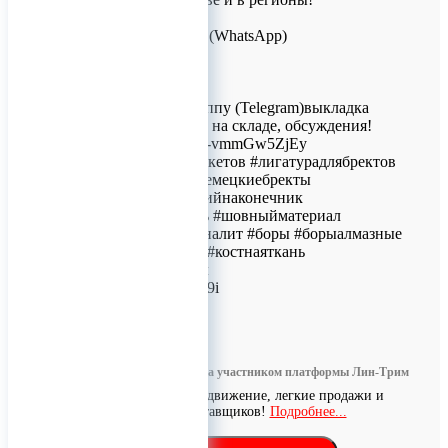
Для заказов!
+7 (926) 209-09-94 (WhatsApp)
info@titanretail.ru
www.titanretail.ru
Приглашаем в группу (Telegram)выкладка
новостей, наличие на складе, обсуждения!
https://t.me/+Gby76-vmmGw5ZjEy
#брекет #наборбрекетов #лигатурадлябректов
#брекетынабор #немецкиебректы
#стоматологическийнаконечник
#наконечниквихрь #шовныйматериал
#стомзакупка #моналит #боры #борыалмазные
#коннектбиофарм #костнаяткань
#костныйматериал
ERID: 2VtzqwYAq9i
0
Информация размещена участником платформы Лин-Трим
Бесплатное продвижение, легкие продажи и
поиск поставщиков!
Подробнее...