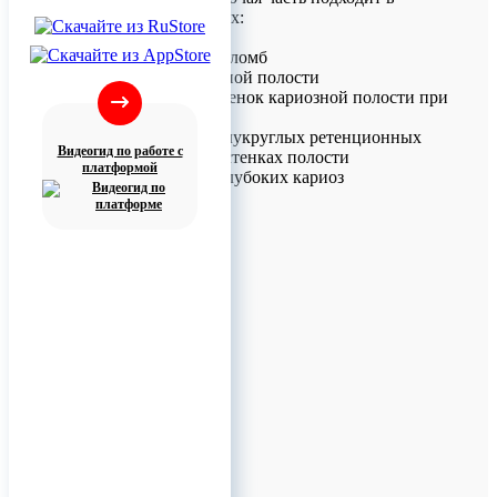
следующих случаях:
удаления старых пломб
раскрытия кариозной полости
снятия боковых стенок кариозной полости при
некрэктомии
формирования полукруглых ретенционных
Видеогид по работе с
пунктов на дне и стенках полости
платформой
препарирования глубоких кариоз