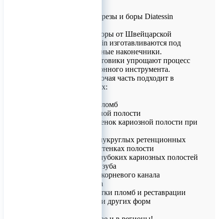
Твердосплавные фрезы и боры Diatessin
(Швейцария)
Твердосплавные боры от Швейцарской
компании Dia-Tessin изготавливаются под
угловые, и турбинные наконечники.
Стандартные хвостовики упрощают процесс
установки ротационного инструмента.
Шарообразная рабочая часть подходит в
следующих случаях:
удаления старых пломб
раскрытия кариозной полости
снятия боковых стенок кариозной полости при
некрэктомии
формирования полукруглых ретенционных
пунктов на дне и стенках полости
препарирования глубоких кариозных полостей
вскрытия полости зуба
расширения устья корневого канала
пришлифовки зуба
финишной обработки пломб и реставрации
совместно с борами других форм
Доставка по Москве и в регионы!