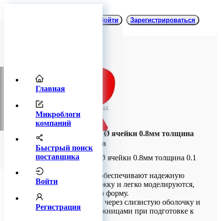
Войти
Зарегистрироваться
Главная
TitanRetail
18 мая 2026 06:44
Микроблоги
компаний
Титановые сетки Ø ячейки 0.8мм толщина
0.1 мм Endocarbon
Быстрый поиск
поставщика
Титановые сетки Ø ячейки 0.8мм толщина 0.1
мм Endocarbon
Титановые сетки обеспечивают надежную
Войти
каркасную поддержку и легко моделируются,
сохраняя заданную форму.
Не прорезываются через слизистую оболочку и
Регистрация
удобно кроятся ножницами при подготовке к
установке.