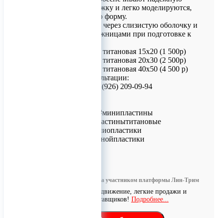
каркасную поддержку и легко моделируются,
сохраняя заданную форму.
Не прорезываются через слизистую оболочку и
удобно кроятся ножницами при подготовке к
установке.
TM1-08-20 - Сетка титановая 15х20 (1 500р)
TM1-08-30 - Сетка титановая 20х30 (2 500р)
TM1-08-50 - Сетка титановая 40х50 (4 500 р)
Для заказа и консультации:
Телефон/МАХ: +7 (926) 209-09-94
info@titanretail.ru
www.titanretail.ru
#микропластины #минипластины
#пластинычлх #пластинытитановые
#пластиныдлякраниопластики
#пластиныдлякостнойпластики
0
Информация размещена участником платформы Лин-Трим
Бесплатное продвижение, легкие продажи и
поиск поставщиков!
Подробнее...