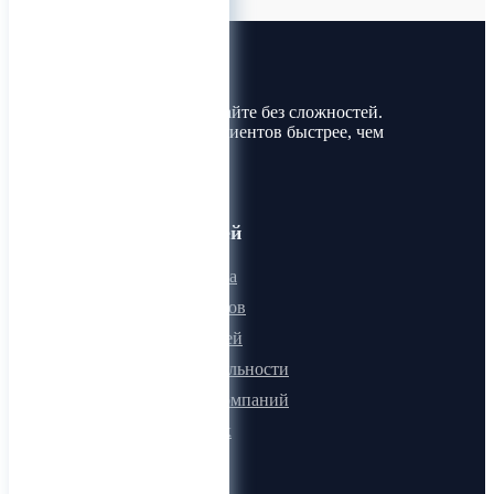
Лин-Трим
Покупайте и продавайте без сложностей.
Найдите товары и клиентов быстрее, чем
когда-либо!
Для пользователей
Онлайн визитка
Для поставщиков
Для покупателей
Программа лояльности
Микроблоги компаний
Быстрый поиск