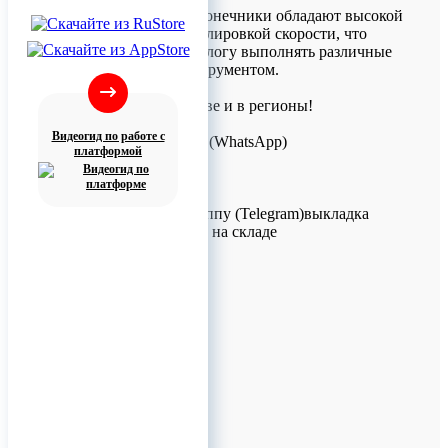
Повышающие наконечники обладают высокой
мощностью и регулировкой скорости, что
позволяет стоматологу выполнять различные
задачи одним инструментом.
Доставка по Москве и в регионы!
Для заказов!
Видеогид по работе с
+7 (926) 209-09-94 (WhatsApp)
платформой
info@titanretail.ru
www.titanretail.ru
Приглашаем в группу (Telegram)выкладка
новостей, наличие на складе