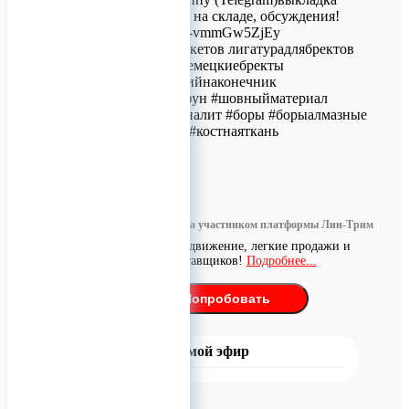
новостей, наличие на складе, обсуждения!
https://t.me/+Gby76-vmmGw5ZjEy
#брекет #наборбрекетов лигатурадлябректов
#брекетынабор #немецкиебректы
#стоматологическийнаконечник
#наколнечниктайфун #шовныйматериал
#стомзакупка #моналит #боры #борыалмазные
#коннектбиофарм #костнаяткань
#костныйматериал
0
Информация размещена участником платформы Лин-Трим
Бесплатное продвижение, легкие продажи и
поиск поставщиков!
Подробнее...
Попробовать
Прямой эфир