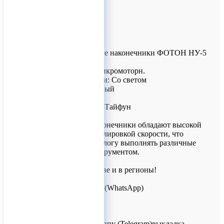
Стоматологические наконечники ФОТОН НУ-5
27 500 руб.
Серия: ФОТОН/микромоторн.
Наличие подсветки: Со светом
Вид: микромоторный
Гарантия: 12 мес.
Производство: Вх-Тайфун
Повышающие наконечники обладают высокой
мощностью и регулировкой скорости, что
позволяет стоматологу выполнять различные
задачи одним инструментом.
Доставка по Москве и в регионы!
Для заказов!
+7 (926) 209-09-94 (WhatsApp)
info@titanretail.ru
www.titanretail.ru
Приглашаем в группу (Telegram)выкладка