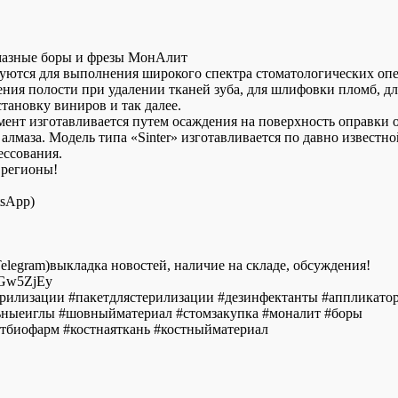
мазные боры и фрезы МонАлит
уются для выполнения широкого спектра стоматологических оп
ия полости при удалении тканей зуба, для шлифовки пломб, дл
тановку виниров и так далее.
ент изготавливается путем осаждения на поверхность оправки 
) алмаза. Модель типа «Sinter» изготавливается по давно известно
ессования.
 регионы!
tsApp)
elegram)выкладка новостей, наличие на складе, обсуждения!
mGw5ZjEy
ерилизации #пакетдлястерилизации #дезинфектанты #аппликато
ьныеиглы #шовныйматериал #стомзакупка #моналит #боры
тбиофарм #костнаяткань #костныйматериал