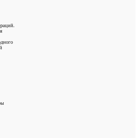
ераций.
я
одного
й
ры