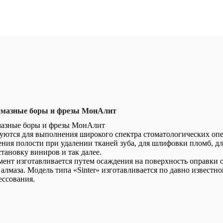
лмазные боры и фрезы МонАлит
мазные боры и фрезы МонАлит
уются для выполнения широкого спектра стоматологических оп
ия полости при удалении тканей зуба, для шлифовки пломб, дл
тановку виниров и так далее.
ент изготавливается путем осаждения на поверхность оправки 
) алмаза. Модель типа «Sinter» изготавливается по давно известно
ессования.