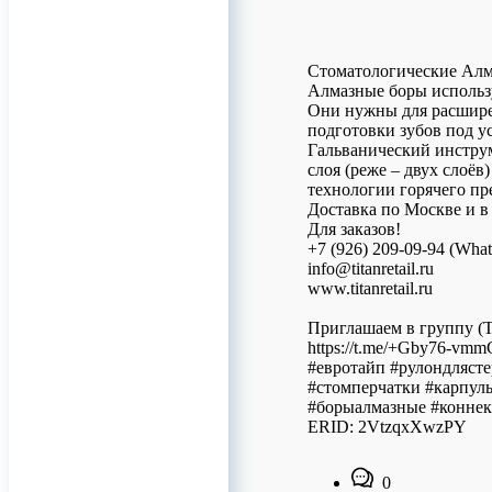
Стоматологические Ал
Алмазные боры использ
Они нужны для расширен
подготовки зубов под ус
Гальванический инструм
слоя (реже – двух слоёв
технологии горячего пр
Доставка по Москве и в
Для заказов!
+7 (926) 209-09-94 (Wha
info@titanretail.ru
www.titanretail.ru
Приглашаем в группу (T
https://t.me/+Gby76-vm
#евротайп #рулондляст
#стомперчатки #карпул
#борыалмазные #коннек
ERID: 2VtzqxXwzPY
0