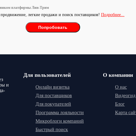
тником платформы Лин-Трим
 продвижение, легкие продажи и поиск поставщиков!
Подробнее...
Попробовать
Для пользователей
О компании
ез
ры и
Онлайн визитка
О нас
да-
Для поставщиков
Видеогид
Для покупателей
Блог
Программа лояльности
Карта сай
Микроблоги компаний
Быстрый поиск