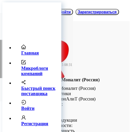
Войти
Зарегистрироваться
Главная
TitanRetail
02 сентября 2025 08:31
Микроблоги
компаний
Спеченные боры Моналит (Россия)
Быстрый поиск
Спеченные боры Моналит (Россия)
поставщика
Общие характеристики
Производитель: МонАлиТ (Россия)
Типы хвостовиков:
Войти
• FG
• HP
Преимущества продукции
Регистрация
Ключевые особенности:
• Высокая долговечность