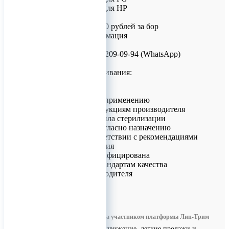
• Более 150 форм для HP
Ценообразование
Стоимость: от 1200 рублей за бор
Контактная информация
Для заказа:
Телефон: +7 (926) 209-09-94 (WhatsApp)
Доставка
География обслуживания:
• Москва
• Регионы России
Рекомендации по применению
• Следовать инструкциям производителя
• Соблюдать правила стерилизации
• Использовать согласно назначению
• Хранить в соответствии с рекомендациями
Важные примечания
• Продукция сертифицирована
• Соответствие стандартам качества
• Гарантия производителя
0
Информация размещена участником платформы Лин-Трим
Бесплатное продвижение, легкие продажи и