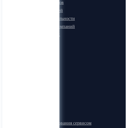
Для поставщиков
Для покупателей
Программа лояльности
Микроблоги компаний
Быстрый поиск
О компании
О нас
Видеогид
Блог
Карта сайта
Документы
Правила пользования сервисом