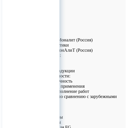
Спеченные боры Моналит (Россия)
Общие характеристики
Производитель: МонАлиТ (Россия)
Типы хвостовиков:
• FG
• HP
Преимущества продукции
Ключевые особенности:
• Высокая долговечность
• Универсальность применения
• Качественное исполнение работ
• Доступная цена по сравнению с зарубежными
аналогами
Ассортимент
Формы выпуска:
• Шаровидные боры
• Обратные конусы
• Более 150 форм для FG