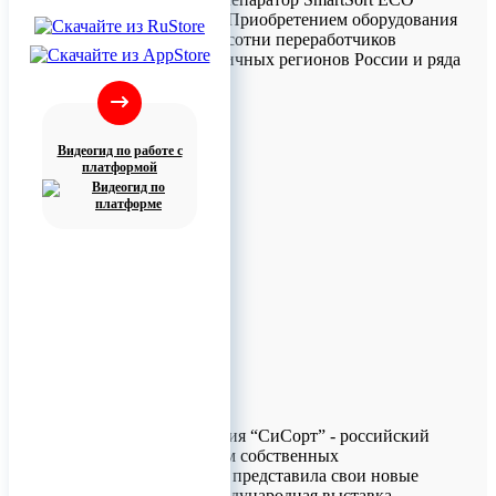
(СмартСорт Эко). Приобретением оборудования
заинтересовались сотни переработчиков
вторсырья из различных регионов России и ряда
стран мира.
Видеогид по работе с
платформой
Алтайская компания “СиСорт” - российский
лидер по продажам собственных
фотосепараторов - представила свои новые
разработки на международная выставка