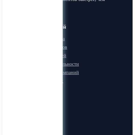
когда-либо!
Для пользователей
Онлайн визитка
Для поставщиков
Для покупателей
Программа лояльности
Микроблоги компаний
Быстрый поиск
О компании
О нас
Видеогид
Блог