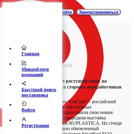
Войти
Зарегистрироваться
Главная
CSort
07 февраля 2024 12:31
Микроблоги
компаний
«СиСорт» заметил растущий спрос на
фотосепараторы со стороны переработчиков
Быстрый поиск
вторсырья
поставщика
Алтайская компания “СиСорт” - российский
лидер по продажам собственных
Войти
фотосепараторов - представила свои новые
разработки на международная выставка
пластмасс и каучуков RUPLASTICA. На стенде
Регистрация
предприятие показало обновленный
компактный фотосепаратор SmartSort ECO