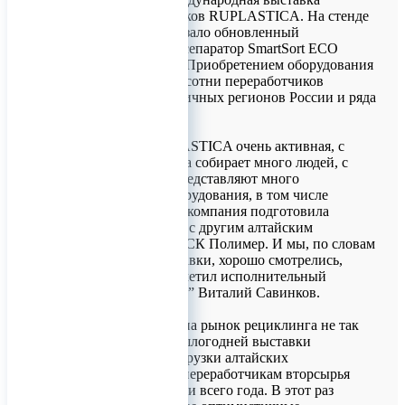
пластмасс и каучуков RUPLASTICA. На стенде
предприятие показало обновленный
компактный фотосепаратор SmartSort ECO
(СмартСорт Эко). Приобретением оборудования
заинтересовались сотни переработчиков
вторсырья из различных регионов России и ряда
стран мира.
“Выставка RUPLASTICA очень активная, с
одной стороны она собирает много людей, с
другой - на ней представляют много
иностранного оборудования, в том числе
китайского. Наша компания подготовила
совместный стенд с другим алтайским
предприятиям - МСК Полимер. И мы, по словам
посетителей выставки, хорошо смотрелись,
выделялись”, - отметил исполнительный
директор “СиСорт” Виталий Савинков.
“СиСорт” вышел на рынок рециклинга не так
давно. После прошлогодней выставки
RUPLASTICA отгрузки алтайских
фотосепараторов переработчикам вторсырья
шли на протяжении всего года. В этот раз