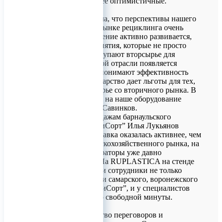
прогнозы еще более оптимистичные.
“Выставка показала, что перспективы нашего
оборудования на рынке рециклинга очень
хорошие. Направление активно развивается,
создаются предприятия, которые не просто
собирают, но и закупают вторсырье для
переработки. В этой отрасли появляется
экономика, люди понимают эффективность
процессов, а государство дает льготы для тех,
кто использует сырье со вторичного рынка. В
связи с этим спрос на наше оборудование
растет”, - говорит Савинков.
Менеджер по продажам барнаульского
подразделения “СиСорт” Илья Лукьянов
отмечает, что выставка оказалась активнее, чем
мероприятия сельскохозяйственного рынка, на
котором фотосепараторы уже давно
распространены. На RUPLASTICA на стенде
компании работали сотрудники не только
барнаульского, но и самарского, воронежского
подразделений “СиСорт”, и у специалистов
буквально не было свободной минуты.
“Провели множество переговоров и