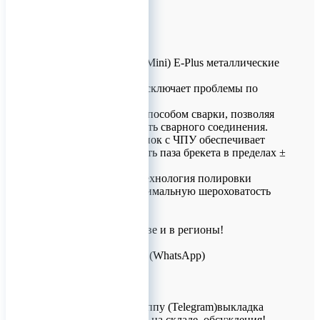
Shinye (Брекеты) (Mini) E-Plus металлические
Roth .018
Лазерная сварка исключает проблемы по
сравнению
с традиционным способом сварки, позволяя
повысить прочность сварного соединения.
Швейцарский станок с ЧПУ обеспечивает
размерную точность паза брекета в пределах ±
0,02 мм.
Инновационная технология полировки
обеспечивает минимальную шероховатость
поверхности.
Доставка по Москве и в регионы!
Для заказов!
+7 (926) 209-09-94 (WhatsApp)
info@titanretail.ru
www.titanretail.ru
Приглашаем в группу (Telegram)выкладка
новостей, наличие на складе, обсуждения!