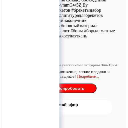
https://t.me/+Gby76-vmmGw5ZjEy
#брекет #наборбрекетов #брекетынабор
#немецкиебректы #лигатурадлябрекетов
#стоматологическийнаконечник
#наконечниквихрь #шовныйматериал
#стомзакупка #моналит #боры #борыалмазные
#коннектбиофарм #костнаяткань
#костныйматериал
0
Информация размещена участником платформы Лин-Трим
Бесплатное продвижение, легкие продажи и
поиск поставщиков!
Подробнее...
Попробовать
Прямой эфир