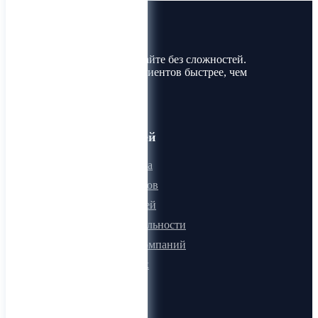
Лин-Трим
Покупайте и продавайте без сложностей.
Найдите товары и клиентов быстрее, чем
когда-либо!
Для пользователей
Онлайн визитка
Для поставщиков
Для покупателей
Программа лояльности
Микроблоги компаний
Быстрый поиск
О компании