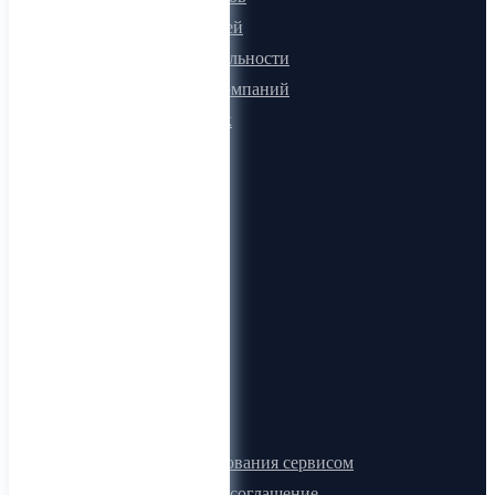
Для покупателей
Программа лояльности
Микроблоги компаний
Быстрый поиск
О компании
О нас
Видеогид
Блог
Карта сайта
Документы
Правила пользования сервисом
Лицензионное соглашение