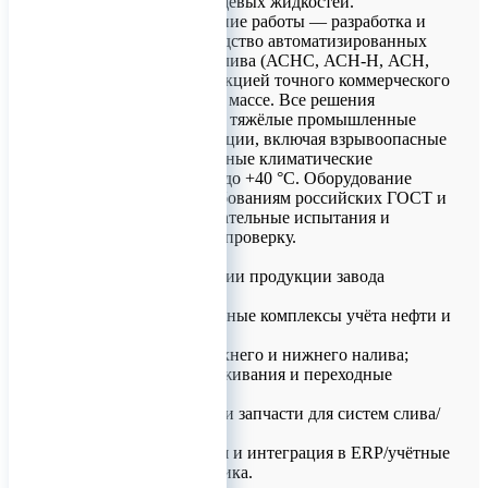
химических и пищевых жидкостей.
Главное направление работы — разработка и
серийное производство автоматизированных
систем налива и слива (АСНС, АСН-Н, АСН,
УСН, УНЖ) с функцией точного коммерческого
учёта в объёме и в массе. Все решения
адаптированы под тяжёлые промышленные
условия эксплуатации, включая взрывоопасные
зоны и экстремальные климатические
диапазоны от –60 до +40 °C. Оборудование
соответствует требованиям российских ГОСТ и
ТУ, проходит обязательные испытания и
метрологическую проверку.
Ключевые категории продукции завода
включают:
• автоматизированные комплексы учёта нефти и
нефтепродуктов;
• решения для верхнего и нижнего налива;
• площадки обслуживания и переходные
мостики;
• комплектующие и запчасти для систем слива/
налива;
• SCADA-решения и интеграция в ERP/учётные
платформы заказчика.