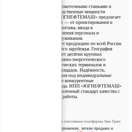
Завод оснащён высокоточными станками и
обновляет производственные мощности
ежегодно. НПП «ЮГНЕФТЕМАШ» предлагает
полный цикл работ — от проектирования и
производства до монтажа, ввода в
эксплуатацию, обучения персонала и
гарантийного обслуживания.
Компания реализует продукцию по всей России
и в странах ближнего зарубежья. География
поставок охватывает десятки крупных
предприятий топливно-энергетического
комплекса, логистических терминалов и
промышленных площадок. Надёжность,
точность и адаптация под индивидуальные
задачи — ключевые конкурентные
преимущества завода. НПП «ЮГНЕФТЕМАШ»
предлагает промышленный стандарт качества с
15-летним опытом работы.
0
Информация размещена участником платформы Лин-Трим
Бесплатное продвижение, легкие продажи и