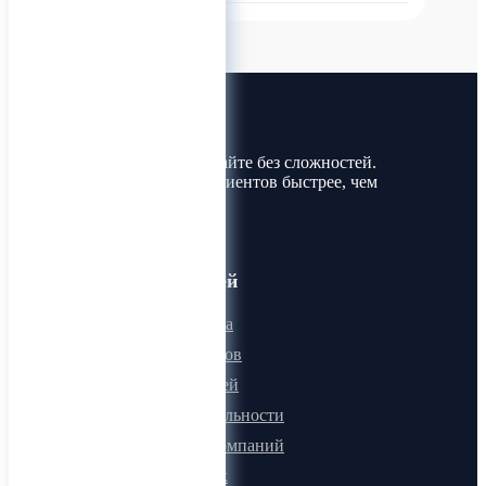
Лин-Трим
Покупайте и продавайте без сложностей.
Найдите товары и клиентов быстрее, чем
когда-либо!
Для пользователей
Онлайн визитка
Для поставщиков
Для покупателей
Программа лояльности
Микроблоги компаний
Быстрый поиск