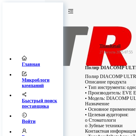
TitanRetail
27 августа 2025 07:55
Главная
Полир DIACOMP ULT
Полир DIACOMP ULT
Микроблоги
Описание продукта
компаний
• Тип инструмента: од
• Производитель: EVE E
• Модель: DIACOMP 
Быстрый поиск
Назначение
поставщика
• Основное применение
• Целевая аудитория:
o Стоматологи
Войти
o Зубные техники
Контактная информаци