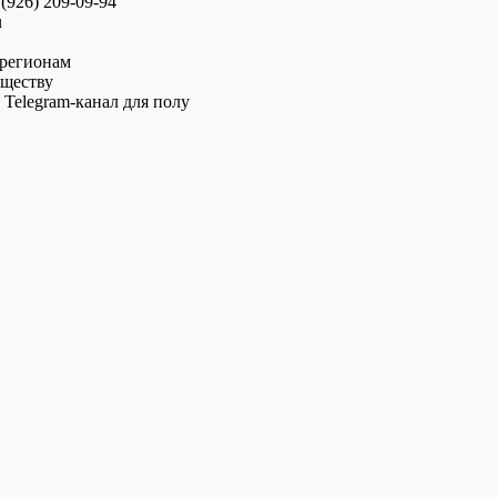
(926) 209-09-94
u
 регионам
бществу
Telegram-канал для полу