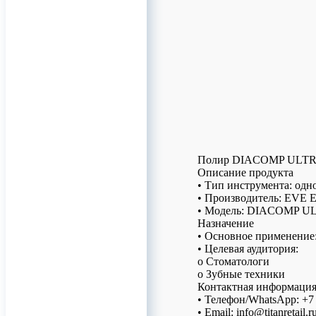
Полир DIACOMP ULT
Описание продукта
• Тип инструмента: од
• Производитель: EVE E
• Модель: DIACOMP 
Назначение
• Основное применение
• Целевая аудитория:
o Стоматологи
o Зубные техники
Контактная информаци
• Телефон/WhatsApp: +7 
• Email: info@titanretail.r