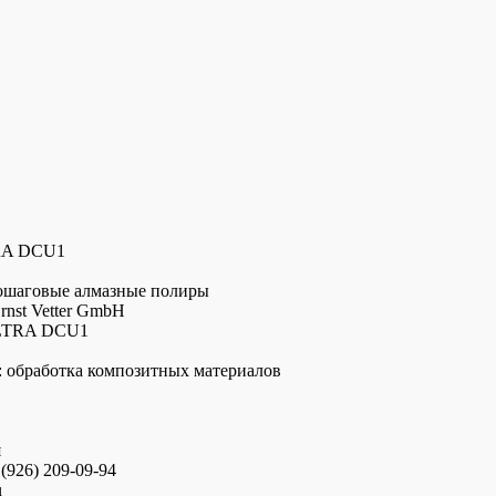
RA DCU1
ношаговые алмазные полиры
rnst Vetter GmbH
ULTRA DCU1
: обработка композитных материалов
я
(926) 209-09-94
u