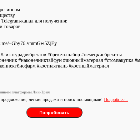
 регионам
бществу
Telegram-канал для получения:
и товаров
://t.me/+Gby76-vmmGw5ZjEy
в #лигатурадлябректов #брекетынабор #немецкиебрекеты
онечник #наконечниктайфун #шовныйматериал #стомзакупка #
коннектбиофарм #костнаяткань #костныйматериал
тником платформы Лин-Трим
 продвижение, легкие продажи и поиск поставщиков!
Подробнее...
Попробовать