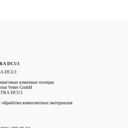
RA DCU1
RA DCU1
ношаговые алмазные полиры
rnst Vetter GmbH
ULTRA DCU1
: обработка композитных материалов
я