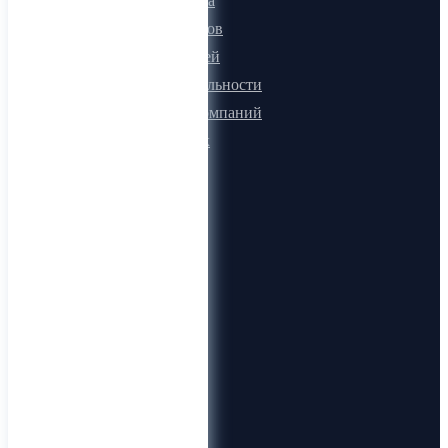
Онлайн визитка
Для поставщиков
Для покупателей
Программа лояльности
Микроблоги компаний
Быстрый поиск
О компании
О нас
Видеогид
Блог
Карта сайта
Документы