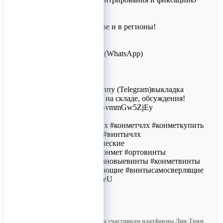
1.5х4 мм.
Доставка по Москве и в регионы!
Для заказов!
+7 (926) 209-09-94 (WhatsApp)
info@titanretail.ru
www.titanretail.ru
Приглашаем в группу (Telegram)выкладка
новостей, наличие на складе, обсуждения!
https://t.me/+Gby76-vmmGw5ZjEy
#микропластиначлх #конметчлх #конметкупить
#конметпластины #винтычлх
#винтыортодонтические
#миниимплантатконмет #ортовинты
#минивинты #титановыевинты #конметвинты
#винтысамонарезающие #винтысамосверлящие
ERID: 2VtzqxZXHeU
0
Информация размещена участником платформы Лин-Трим