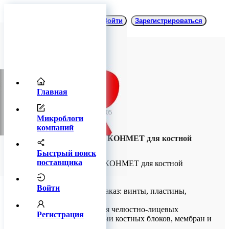
Войти
Зарегистрироваться
Главная
TitanRetail
12 мая 2025 07:05
Микроблоги
компаний
Основные винты КОНМЕТ для костной
пластики
Быстрый поиск
поставщика
Основные винты КОНМЕТ для костной
пластики
Войти
В наличии и под заказ: винты, пластины,
отвертки, сверла
Предназначены для челюстно-лицевых
Регистрация
операций: фиксации костных блоков, мембран и
пластин.