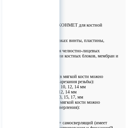
Основные винты КОНМЕТ для костной
пластики
В наличии и под заказ: винты, пластины,
отвертки, сверла
Предназначены для челюстно-лицевых
операций: фиксации костных блоков, мембран и
пластин.
Размеры винтов:
Самонарезающие (в мягкой кости можно
использовать без нарезания резьбы):
1.2 х 3, 4, 5, 6, 7, 8, 10, 12, 14 мм
1.5 х 4, 5, 6, 8, 10, 12, 14 мм
2.0 х 5.5, 7, 9, 11, 13, 15, 17, мм
Самосверлящие (в мягкой кости можно
использовать без сверления):
Ø 1.5, 2.0 мм
Длина: 4, 5, 6 мм
Самонарезающий + самосверлящий (имеет
особую систему центрирования и фиксацииØ