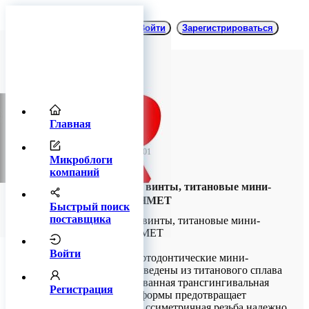
Войти
Зарегистрироваться
Главная
TitanRetail
08 мая 2026 06:01
Микроблоги
компаний
Ортодонтические винты, титановые мини-
имплантаты КОНМЕТ
Быстрый поиск
поставщика
Ортодонтические винты, титановые мини-
имплантаты КОНМЕТ
Войти
Высокопрочные ортодонтические мини-
имплантаты произведены из титанового сплава
Ti6AI7Nb. Полированная трансгингивальная
Регистрация
часть конической формы предотвращает
инфицирование. Ассиметричная резьба надежно