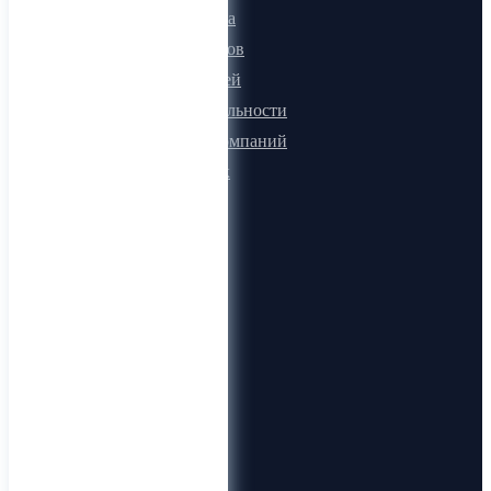
Онлайн визитка
Для поставщиков
Для покупателей
Программа лояльности
Микроблоги компаний
Быстрый поиск
О компании
О нас
Видеогид
Блог
Карта сайта
Документы