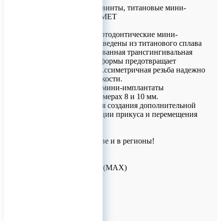
Ортодонтические винты, титановые мини-
имплантаты КОНМЕТ
Высокопрочные ортодонтические мини-
имплантаты произведены из титанового сплава
Ti6AI7Nb. Полированная трансгингивальная
часть конической формы предотвращает
инфицирование. Ассиметричная резьба надежно
фиксирует винт в кости.
Ортодонтические мини-имплантаты
выпускаются в размерах 8 и 10 мм.
Предназначены для создания дополнительной
опоры при коррекции прикуса и перемещения
зубов.
Доставка по Москве и в регионы!
Для заказов!
+7 (926) 209-09-94 (МАХ)
info@titanretail.ru
www.titanretail.ru
0