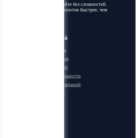
Покупайте и продавайте без сложностей.
Найдите товары и клиентов быстрее, чем
когда-либо!
Для пользователей
Онлайн визитка
Для поставщиков
Для покупателей
Программа лояльности
Микроблоги компаний
Быстрый поиск
О компании
О нас
Видеогид