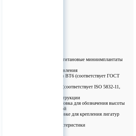
Ортодонтические титановые миниимплантаты
КОНМЕТ
Материалы изготовления
• Титановый сплав ВТ6 (соответствует ГОСТ
19807)
• Сплав Ti6Al7Nb (соответствует ISO 5832-11,
ASTM F 1295-05)
Особенности конструкции
• Цветовая маркировка для обозначения высоты
конуса под шляпкой
• Отверстие в головке для крепления лигатур
(диаметр 0.7 мм)
Технические характеристики
Диаметры:
• 1.2 мм