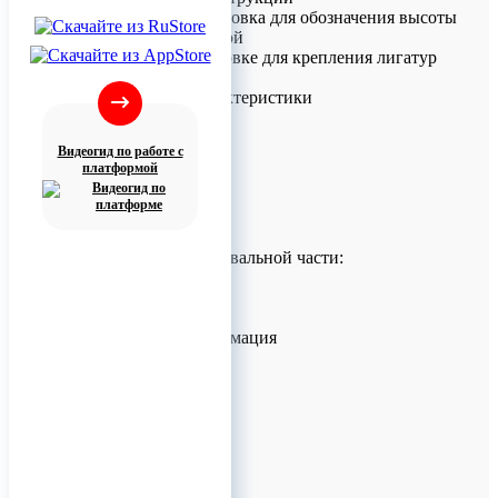
• Цветовая маркировка для обозначения высоты
конуса под шляпкой
• Отверстие в головке для крепления лигатур
(диаметр 0.7 мм)
Технические характеристики
Диаметры:
• 1.2 мм
Видеогид по работе с
• 1.5 мм
платформой
• 2.0 мм
Длины:
• 8 мм
• 10 мм
Длина трансгингивальной части:
• 0.5 мм
• 1.5 мм
• 2.5 мм
Контактная информация
• Те