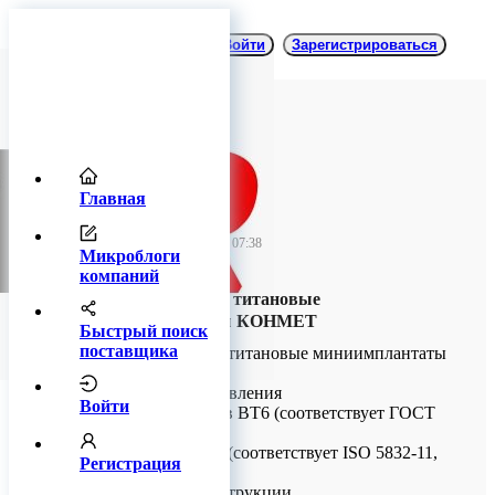
Войти
Зарегистрироваться
Главная
TitanRetail
27 августа 2025 07:38
Микроблоги
компаний
Ортодонтические титановые
миниимплантаты КОНМЕТ
Быстрый поиск
поставщика
Ортодонтические титановые миниимплантаты
КОНМЕТ
Материалы изготовления
Войти
• Титановый сплав ВТ6 (соответствует ГОСТ
19807)
• Сплав Ti6Al7Nb (соответствует ISO 5832-11,
Регистрация
ASTM F 1295-05)
Особенности конструкции