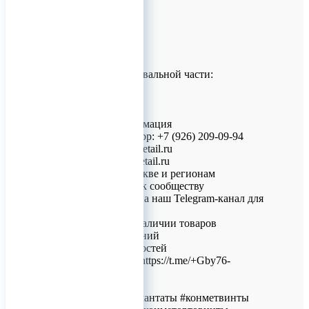
• 1.5 мм
• 2.0 мм
Длины:
• 8 мм
• 10 мм
Длина трансгингивальной части:
• 0.5 мм
• 1.5 мм
• 2.5 мм
Контактная информация
• Телефон/WhatsApp: +7 (926) 209-09-94
• Email: info@titanretail.ru
• Сайт: www.titanretail.ru
• Доставка по Москве и регионам
Присоединяйтесь к сообществу
Подписывайтесь на наш Telegram-канал для
получения:
• Информации о наличии товаров
• Новых поступлений
• Актуальных новостей
Ссылка на канал: https://t.me/+Gby76-
vmmGw5ZjEy
Хэштеги
#конметминиимплантаты #конметвинты