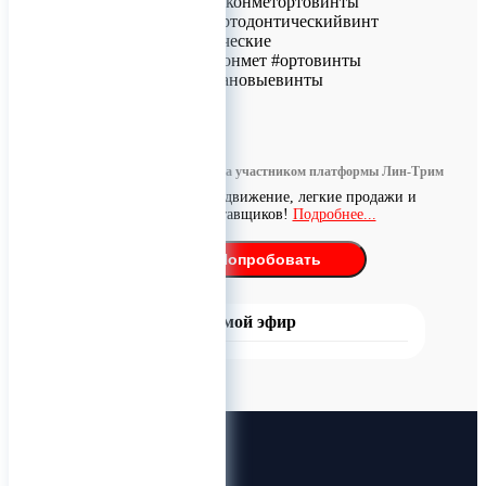
#микримплантат #конметортовинты
#конметкупить #ортодонтическийвинт
#винтыортодонтические
#миниимплантатконмет #ортовинты
#минивинты #титановыевинты
0
Информация размещена участником платформы Лин-Трим
Бесплатное продвижение, легкие продажи и
поиск поставщиков!
Подробнее...
Попробовать
Прямой эфир
Лин-Трим