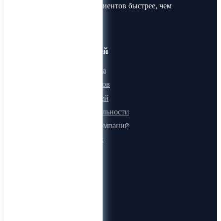
Найдите товары и клиентов быстрее, чем
когда-либо!
Для пользователей
Онлайн визитка
Для поставщиков
Для покупателей
Программа лояльности
Микроблоги компаний
Быстрый поиск
О компании
О нас
Видеогид