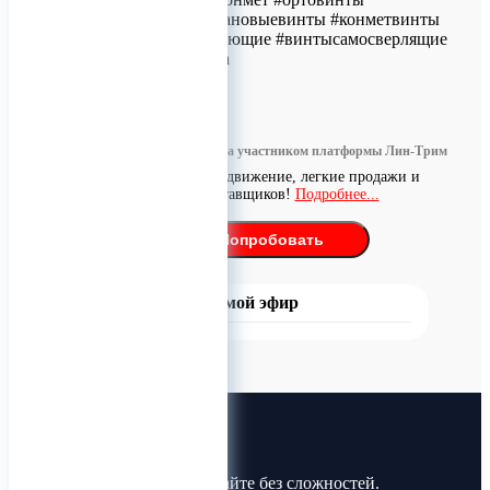
#минивинты #титановыевинты #конметвинты
#винтысамонарезающие #винтысамосверлящие
ERID: 2VtzqutzqLh
0
Информация размещена участником платформы Лин-Трим
Бесплатное продвижение, легкие продажи и
поиск поставщиков!
Подробнее...
Попробовать
Прямой эфир
Лин-Трим
Покупайте и продавайте без сложностей.