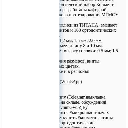
Фирменный ортодонтический набор Конмет и
винты к нему были разработаны кафедрой
ортодонтии и детского протезирования МГМСУ
🇷🇺.
Корпус набора выполнен из ТИТАНА, вмещает
в себя 15 инструментов и 108 ортодонтических
миниимплантатов.
Всего 3 диаметра: 1.2 мм; 1.5 мм; 2.0 мм.
Каждый диаметр имеет длину 8 и 10 мм.
Каждая длина имеет высоту головки: 0.5 мм; 1.5
мм; 2.5 мм.
Для удобства отличия размеров, винты
выполнены в разных цветах.
Доставка по Москве и в регионы!
Для заказов!
+7 (926) 209-09-94 (WhatsApp)
info@titanretail.ru
www.titanretail.ru
Приглашаем в группу (Telegram)выкладка
новостей, наличие на складе, обсуждения!
https://t.me/+Gby76-vmmGw5ZjEy
#конмет #конметвинты #микропластиначлх
#конметчлх #конметкупить #конметпластины
#винтычлх #винтыортодонтические
#миниимплантатконмет #ортовинты