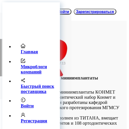
Войти
Зарегистрироваться
Главная
TitanRetail
03 июня 2025 07:13
Микроблоги
компаний
Ортодонтические миниимплантаты
КОНМЕТ
Быстрый поиск
поставщика
Ортодонтические миниимплантаты КОНМЕТ
Фирменный ортодонтический набор Конмет и
винты к нему были разработаны кафедрой
Войти
ортодонтии и детского протезирования МГМСУ
🇷🇺.
Корпус набора выполнен из ТИТАНА, вмещает
Регистрация
в себя 15 инструментов и 108 ортодонтических
миниимплантатов.