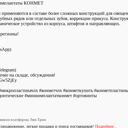
иимплантаты КОНМЕТ
 применяются в составе более сложных конструкций для смещен
убных рядов или отдельных зубов, коррекции прикуса. Констру
аническое устройство из корпуса, штифтов и направляющих.
 регионы!
tsApp)
elegram)
ичие на складе, обсуждения!
mGw5ZjEy
#микропластиначлх #конметчлх #конметкупить #конметпластин
донтические #миниимплантатконмет #ортовинты
тником платформы Лин-Трим
 продвижение, легкие продажи и поиск поставщиков!
Подробнее...