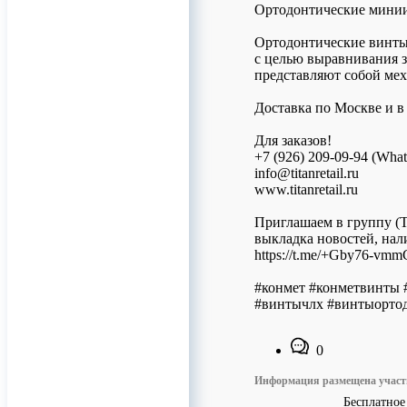
Ортодонтические мин
Ортодонтические винты
с целью выравнивания з
представляют собой мех
Доставка по Москве и в
Для заказов!
+7 (926) 209-09-94 (Wha
info@titanretail.ru
www.titanretail.ru
Приглашаем в группу (T
выкладка новостей, нал
https://t.me/+Gby76-vm
#конмет #конметвинты 
#винтычлх #винтыорто
0
Информация размещена учас
Бесплатное