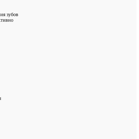
ия зубов
ктивно
ы