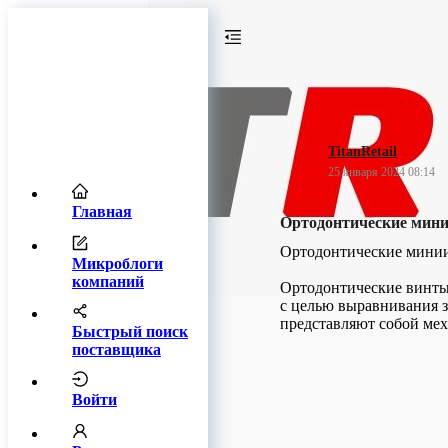
TitanRetail
25 января 2024 08:14
Главная
Ортодонтические ми
Ортодонтические мин
Микроблоги
компаний
Ортодонтические винты
с целью выравнивания з
представляют собой мех
Быстрый поиск
поставщика
Войти