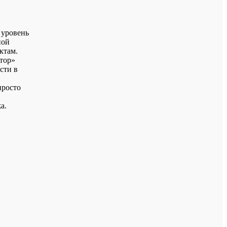
 уровень
ной
ктам.
тор»
сти в
просто
а.