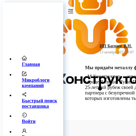
ИП Багнюк В.Н.
13 октября 2022 06:07
Главная
Мы придаём металлу ф
«М-Конструктор» – заво
Микроблоги
городе Великие Луки, П
компаний
25-летний рубеж своей 
партнера с безупречной
которых изготовлены т
Быстрый поиск
поставщика
Войти