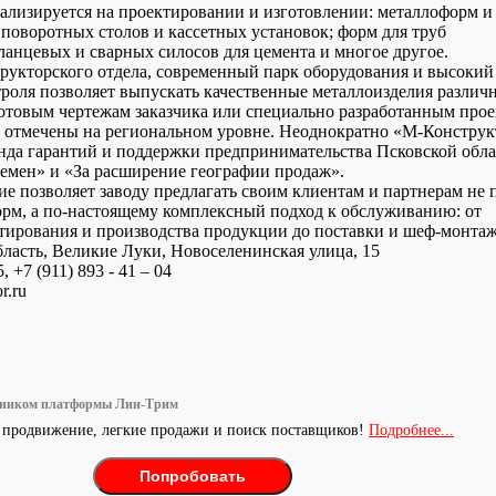
ализируется на проектировании и изготовлении: металлоформ и
поворотных столов и кассетных установок; форм для труб
анцевых и сварных силосов для цемента и многое другое.
рукторского отдела, современный парк оборудования и высокий
роля позволяет выпускать качественные металлоизделия различ
отовым чертежам заказчика или специально разработанным прое
и отмечены на региональном уровне. Неоднократно «М-Конструк
нда гарантий и поддержки предпринимательства Псковской обла
емен» и «За расширение географии продаж».
ие позволяет заводу предлагать своим клиентам и партнерам не 
рм, а по-настоящему комплексный подход к обслуживанию: от
тирования и производства продукции до поставки и шеф-монтаж
бласть, Великие Луки, Новоселенинская улица, 15
5, +7 (911) 893 - 41 – 04
r.ru
тником платформы Лин-Трим
 продвижение, легкие продажи и поиск поставщиков!
Подробнее...
Попробовать