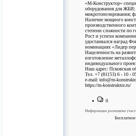
«М-Конструктор» специ
оборудования для ЖБИ; 
микротонелирования; фл
Наличие мощного конст
производственного конт
степени сложности по г
Рост и успехи компани
удостаивался наград Фо
номинациях «Лидер пер
Нацеленность на развит
изготовление металлофо
индивидуального проек
Наш адрес: Псковская о
Тел. +7 (81153) 6 - 10 - 0
e-mail: info@m-konstrukto
https://m-konstruktor.ru/
0
Информация размещена учас
Бесплатное