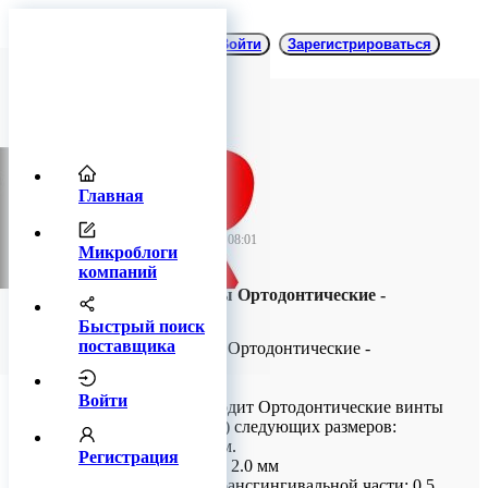
Войти
Зарегистрироваться
Главная
TitanRetail
06 ноября 2023 08:01
Микроблоги
компаний
Миниимплантаты Ортодонтические -
размерный ряд
Быстрый поиск
поставщика
Миниимплантаты Ортодонтические -
размерный ряд.
Войти
КОНМЕТ производит Ортодонтические винты
(миниимплантаты) следующих размеров:
- Длина: 6, 8, 10 мм.
Регистрация
- Диаметр: 1.2, 1.5. 2.0 мм
- Высота конуса трансгингивальной части: 0.5,