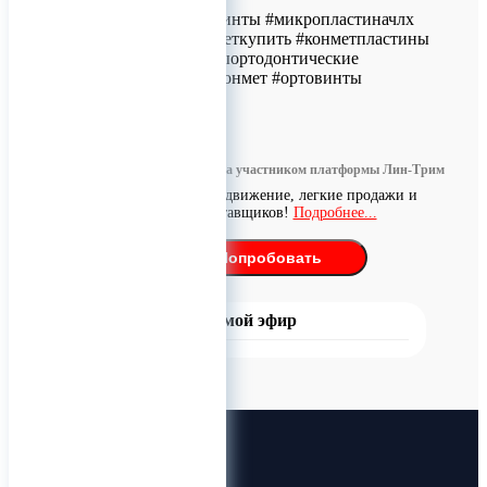
#конмет #конметвинты #микропластиначлх
#конметчлх #конметкупить #конметпластины
#винтычлх #винтыортодонтические
#миниимплантатконмет #ортовинты
0
Информация размещена участником платформы Лин-Трим
Бесплатное продвижение, легкие продажи и
поиск поставщиков!
Подробнее...
Попробовать
Прямой эфир
Лин-Трим