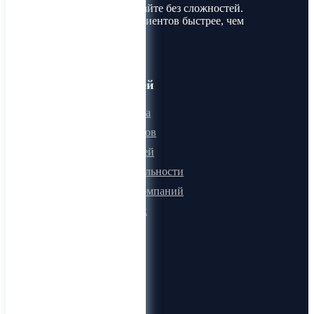
Покупайте и продавайте без сложностей.
Найдите товары и клиентов быстрее, чем
когда-либо!
Для пользователей
Онлайн визитка
Для поставщиков
Для покупателей
Программа лояльности
Микроблоги компаний
Быстрый поиск
О компании
О нас
Видеогид