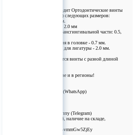
КОНМЕТ производит Ортодонтические винты
(миниимплантаты) следующих размеров:
- Длина: 6, 8, 10 мм.
- Диаметр: 1.2, 1.5. 2.0 мм
- Высота конуса трансгингивальной части: 0.5,
1.5, 2.5 мм.
- Диаметр отверстия в головке - 0.7 мм.
- Ширина борозды для лигатуры - 2.0 мм.
По цвету отличаются винты с разной длиной
конуса.
Доставка по Москве и в регионы!
Для заказов!
+7 (926) 209-09-94 (WhatsApp)
info@titanretail.ru
www.titanretail.ru
Приглашаем в группу (Telegram)
выкладка новостей, наличие на складе,
обсуждения!
https://t.me/+Gby76-vmmGw5ZjEy