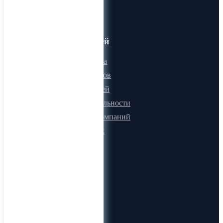
когда-либо!
Для пользователей
Онлайн визитка
Для поставщиков
Для покупателей
Программа лояльности
Микроблоги компаний
Быстрый поиск
О компании
О нас
Видеогид
Блог