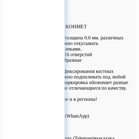
МиКРО-пластины КОНМЕТ
МиКРО-плстины: толщина 0.6 мм. различных
конфигураций, можно откусывать
медицинскими кусачками.
Прямые на 4, 6, 8, 16 отверстий
C, L, T, H, Y, Х – образные
Применяются для фиксирования костных
блоков, гнутся, можно подпиливать под любой
размер. Цветовая маркировка обозначает разные
лоты продукции, не отличающиеся по качеству.
Доставка по Москве и в регионы!
Для заказов!
+7 (926) 209-09-94 (WhatsApp)
info@titanretail.ru
www.titanretail.ru
Приглашаем в группу (Telegram)выкладка