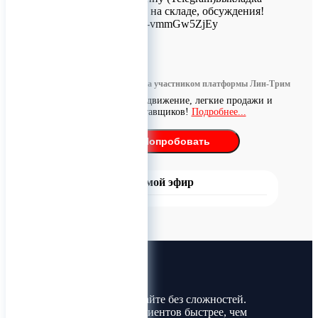
новостей, наличие на складе, обсуждения!
https://t.me/+Gby76-vmmGw5ZjEy
0
Информация размещена участником платформы Лин-Трим
Бесплатное продвижение, легкие продажи и
поиск поставщиков!
Подробнее...
Попробовать
Прямой эфир
Лин-Трим
Покупайте и продавайте без сложностей.
Найдите товары и клиентов быстрее, чем