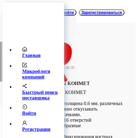
Войти
Зарегистрироваться
Главная
TitanRetail
09 октября 2025 06:59
Микроблоги
компаний
МиКРО-пластины КОНМЕТ
Быстрый поиск
МиКРО-пластины КОНМЕТ
поставщика
МиКРО-плстины: толщина 0.6 мм. различных
конфигураций, можно откусывать
Войти
медицинскими кусачками.
Прямые на 4, 6, 8, 16 отверстий
C, L, T, H, Y, Х – образные
Регистрация
Применяются для фиксирования костных