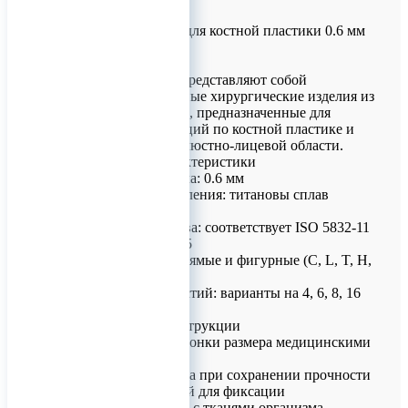
Микро-пластины для костной пластики 0.6 мм
титановые
Микропластины представляют собой
специализированные хирургические изделия из
титанового сплава, предназначенные для
проведения операций по костной пластике и
остеосинтезу в челюстно-лицевой области.
Технические характеристики
Толщина материала: 0.6 мм
Материал изготовления: титановы сплав
Ti6Al7Nb
Стандарты качества: соответствует ISO 5832-11
и ASTM А 1295-05
Конфигурации: прямые и фигурные (C, L, T, H,
Y, Х-образные)
Количество отверстий: варианты на 4, 6, 8, 16
отверстий
Особенности конструкции
Возможность подгонки размера медицинскими
кусачками
Гибкость материала при сохранении прочности
Наличие отверстий для фиксации
Биосовместимость с тканями организма