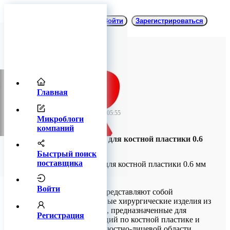
Войти
Зарегистрироваться
Главная
TitanRetail
16 января 2026 05:55
Микроблоги
компаний
Микро-пластины для костной пластики 0.6
мм титановые
Быстрый поиск
поставщика
Микро-пластины для костной пластики 0.6 мм
титановые
Войти
Микропластины представляют собой
специализированные хирургические изделия из
титанового сплава, предназначенные для
Регистрация
проведения операций по костной пластике и
остеосинтезу в челюстно-лицевой области.