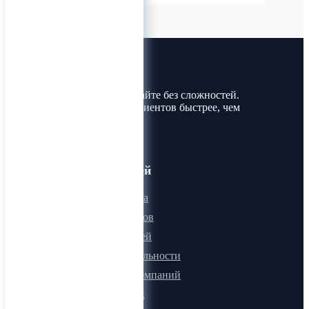
Лин-Трим
Покупайте и продавайте без сложностей.
Найдите товары и клиентов быстрее, чем
когда-либо!
Для пользователей
Онлайн визитка
Для поставщиков
Для покупателей
Программа лояльности
Микроблоги компаний
Быстрый поиск