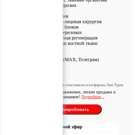
Устойчивость к коррозии
Области применения
Черепно-челюстно-лицевая хирургия
Фиксация костных блоков
Остеосинтез при переломах
Направленная костная регенерация
Коррекция дефектов костной ткани
Для заказов!
+7 (926) 209-09-94 (МАХ, Телеграм)
0
Информация размещена участником платформы Лин-Трим
Бесплатное продвижение, легкие продажи и
поиск поставщиков!
Подробнее...
Попробовать
Прямой эфир