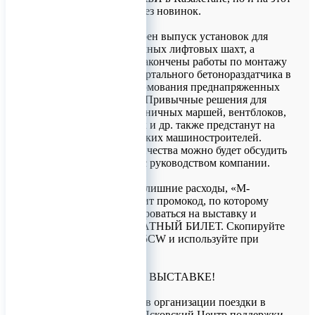
раз не обойдется без новинок.
В начале года освоен выпуск установок для
формования объемных лифтовых шахт, а
буквально летом закончены работы по монтажу
и пусконаладке портального бетонораздатчика в
составе линии формования преднапряженных
плит перекрытия. Привычные решения для
изготовления лестничных маршей, вентблоков,
плит аэродромных и др. также предстанут на
стенде великолукских машиностроителей.
Вопросы сотрудничества можно будет обсудить
непосредственно с руководством компании.
Чтобы исключить лишние расходы, «М-
Конструктор» дарит промокод, по которому
можно зарегистрироваться на выставку и
получить БЕСПЛАТНЫЙ БИЛЕТ. Скопируйте
номер KBA2XAF5CW и используйте при
регистрации.
ДО ВСТРЕЧИ НА ВЫСТАВКЕ!
Добавим, помощь в организации поездки в
Казахстан оказал Псковский Центр поддержки