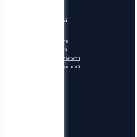
Для пользователей
Онлайн визитка
Для поставщиков
Для покупателей
Программа лояльности
Микроблоги компаний
Быстрый поиск
О компании
О нас
Видеогид
Блог
Карта сайта