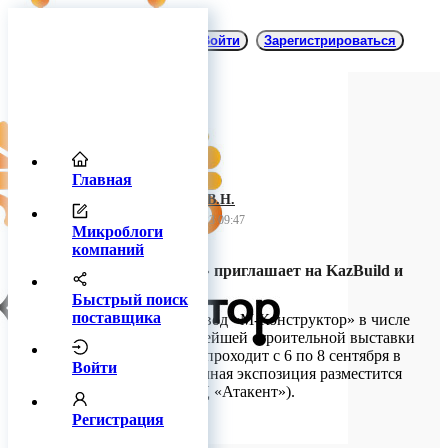
Войти
Зарегистрироваться
Главная
ИП Багнюк В.Н.
05 сентября 2023 09:47
Микроблоги
компаний
«М-Конструктор» приглашает на KazBuild и
дарит промокод!
Быстрый поиск
поставщика
Великолукский завод «М-Конструктор» в числе
участников крупнейшей строительной выставки
KazBuild, которая проходит с 6 по 8 сентября в
Войти
Алматы. Выставочная экспозиция разместится
на стенде 9-62 (ВЦ «Атакент»).
Регистрация