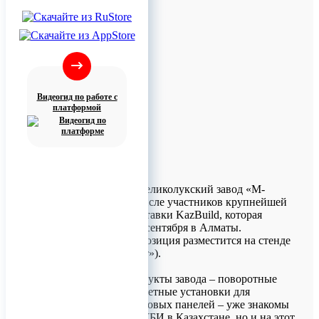
Видеогид по работе с
платформой
В очередной раз великолукский завод «М-
Конструктор» в числе участников крупнейшей
строительной выставки KazBuild, которая
проходит с 6 по 8 сентября в Алматы.
Выставочная экспозиция разместится на стенде
9-62 (ВЦ «Атакент»).
Флагманские продукты завода – поворотные
вибростолы и кассетные установки для
производства стеновых панелей – уже знакомы
производителям ЖБИ в Казахстане, но и на этот