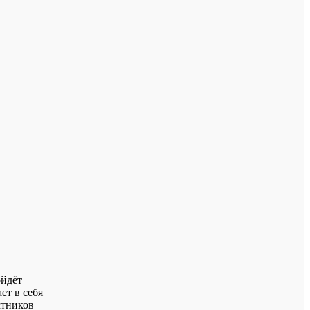
ойдёт
ет в себя
стников