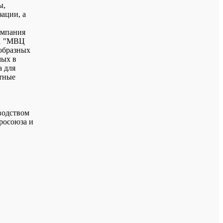
ы,
ации, а
омпания
№1 "МВЦ
образных
мых в
а для
отные
водством
вросоюза и