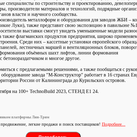
ые специалисты по строительству и проектированию, девелопер
ры, производители материалов и технологий, подрядные организ
ганов власти и научного сообщества.
оизводитель металлоформ и оборудования для заводов ЖБИ – к
еликие Луки), также представит свою экспозицию в павильоне 
Посетители выставки смогут увидеть уменьшенные модели разно
а также флагманских продуктов предприятия, широко применяе
роения. Среди них – кассетные установки европейского образц
 панелей, лестничных маршей и вентиляционных блоков, повор
 формования объёмных шахт лифтов, линии формования
 бетонораздатчиком и многое другое.
миться с предлагаемыми решениями, а также пообщаться с руко
 оборудование завода "М-Конструктор" работает в 16 странах Е
ерритории России от Калининграда до Курильских островов.
ктября на 100+ TechnoBuild 2023, СТЕНД Е1 24.
тником платформы Лин-Трим
 продвижение, легкие продажи и поиск поставщиков!
Подробнее...