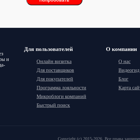
Попробовать
Для пользователей
О компании
ез
ры и
Онлайн визитка
О нас
да-
Для поставщиков
Видеогид
Для покупателей
Блог
Программа лояльности
Карта сай
Микроблоги компаний
Быстрый поиск
Copyright (c) 2015-2026. Все права защищ