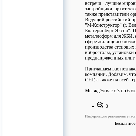
встречи - лучшие миров
застройщики, архитекто
также представители ор
Ведущий российский пр
"М-Конструктор" (г. В
Екатеринбург Экспо". 
металлоформ для ЖБИ, 
сфере жилищного домост
производства стеновых
вибростолы, установки
преднапряженных плит с
Приглашаем вас познако
компании. Добавим, что
СНГ, а также на всей т
Мы ждём вас с 3 по 6 о
0
Информация размещена учас
Бесплатное