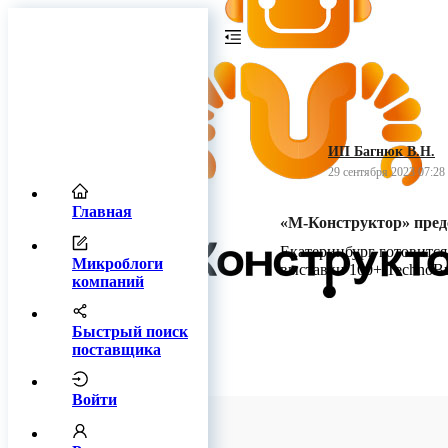
ИП Багнюк В.Н.
29 сентября 2023 07:28
Главная
«М-Конструктор» пред
Екатеринбург готовится
Микроблоги
выставки 100+ TechnoBu
компаний
Быстрый поиск
поставщика
Войти