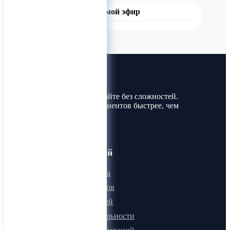
Прямой эфир
Лин-Трим
Покупайте и продавайте без сложностей.
Найдите товары и клиентов быстрее, чем
когда-либо!
Для пользователей
Онлайн визитка
Для поставщиков
Для покупателей
Программа лояльности