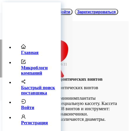
Войти
Зарегистрироваться
Главная
TitanRetail
20 марта 2024 06:11
Микроблоги
компаний
Кассета для ортодонтических винтов
Быстрый поиск
Кассета для ортодонтических винтов
поставщика
Ортодонтические миниимплантаты
укладываются в специальную кассету. Кассета
Войти
помещает в себя 108 винтов и инструмент:
Отвертки, сверла, наконечники.
По цвету винтов различаются диаметры.
Регистрация