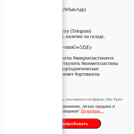
Для заказов!
+7 (926) 209-09-94 (WhatsApp)
info@titanretail.ru
www.titanretail.ru
Приглашаем в группу (Telegram)
выкладка новостей, наличие на складе,
обсуждения!
https://t.me/+Gby76-vmmGw5ZjEy
#конмет #конметвинты #микропластиначлх
#конметчлх #конметкупить #конметпластины
#винтычлх #винтыортодонтические
#миниимплантатконмет #ортовинты
0
Информация размещена участником платформы Лин-Трим
Бесплатное продвижение, легкие продажи и
поиск поставщиков!
Подробнее...
Попробовать