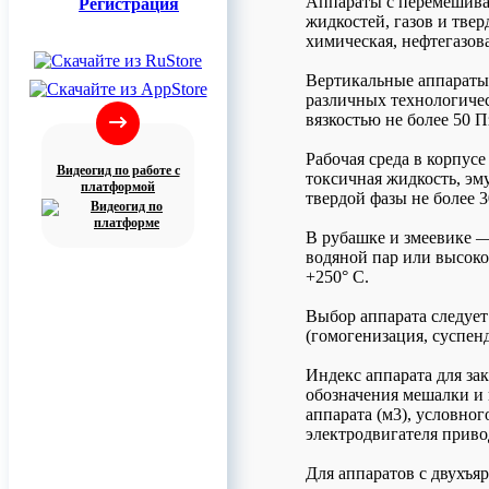
Аппараты с перемешива
Регистрация
жидкостей, газов и тве
химическая, нефтегазов
Вертикальные аппараты
различных технологиче
вязкостью не более 50 П
Рабочая среда в корпус
Видеогид по работе с
токсичная жидкость, эм
платформой
твердой фазы не более 
В рубашке и змеевике —
водяной пар или высок
+250° С.
Выбор аппарата следует
(гомогенизация, суспен
Индекс аппарата для за
обозначения мешалки и
аппарата (м3), условно
электродвигателя привод
Для аппаратов с двухъя