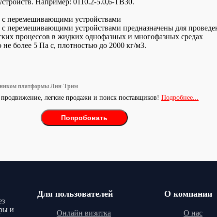
стройств. Например: 0110.2-5.0,6-ТВ30.
ы с перемешивающими устройствами
 с перемешивающими устройствами предназначены для проведе
ских процессов в жидких однофазных и многофазных средах
не более 5 Па с, плотностью до 2000 кг/м3.
тником платформы Лин-Трим
 продвижение, легкие продажи и поиск поставщиков!
Подробнее...
Попробовать
Для пользователей
О компании
ез
ры и
Онлайн визитка
О нас