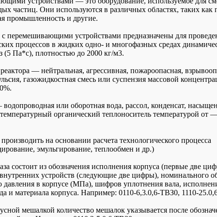
ющими устройствами — это оборудование, используемое для с
рдых частиц. Они используются в различных областях, таких как 
ая промышленность и другие.
 с перемешивающими устройствами предназначены для проведе
ских процессов в жидких одно- и многофазных средах динамиче
з (5 Па*с), плотностью до 2000 кг/м3.
е реактора — нейтральная, агрессивная, пожароопасная, взрывоо
ульсия, газожидкостная смесь или суспензия массовой концентр
30%.
 водопроводная или оборотная вода, рассол, конденсат, насыщ
отемпературный органический теплоноситель температурой от —
 производить на основании расчета технологического процесса
дирование, эмульгирование, теплообмен и др.)
каза состоит из обозначения исполнения корпуса (первые две циф
 внутренних устройств (следующие две цифры), номинального о
го давления в корпусе (МПа), шифров уплотнения вала, исполнен
а и материала корпуса. Например: 0110-6,3.0,6-ТВЗ0, 1110-25.0,
русной мешалкой количество мешалок указывается после обознач