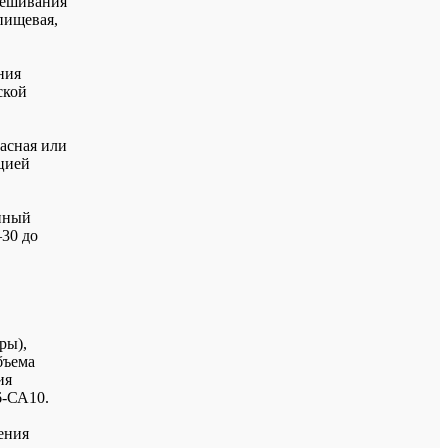
мешивания
пищевая,
ния
ской
пасная или
ацией
енный
30 до
ры),
бъема
ия
6-СА10.
ения