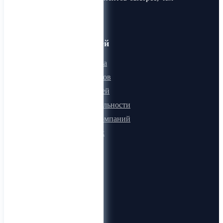
когда-либо!
Для пользователей
Онлайн визитка
Для поставщиков
Для покупателей
Программа лояльности
Микроблоги компаний
Быстрый поиск
О компании
О нас
Видеогид
Блог