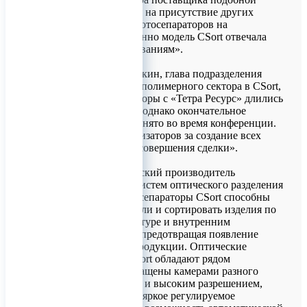
техники, несмотря на присутствие других
производителей фотосепараторов на
конференции, именно модель CSort отвечала
всем нашим требованиям».
Александр Бастрыкин, глава подразделения
оборудования для полимерного сектора в CSort,
заметил: «Переговоры с «Тетра Ресурс» длились
достаточно долго, однако окончательное
решение было принято во время конференции.
Благодарим организаторов за создание всех
предпосылок для совершения сделки».
CSort - это российский производитель
инновационных систем оптического разделения
материалов. Фотосепараторы CSort способны
выявлять засорители и сортировать изделия по
цвету, форме, текстуре и внутренним
характеристикам, предотвращая появление
некачественной продукции. Оптические
сортировщики CSort обладают рядом
преимуществ: оснащены камерами разного
цветового спектра и высоким разрешением,
предлагают ультрояркое регулируемое