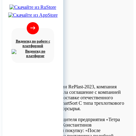
Видеогид по работе с
платформой
В ходе конференции RePlast-2023, компания
"СиСорт" заключила соглашение с компанией
«Тетра Ресурс» о поставке отечественного
фотосепаратора SmartSort C типа трехлоткового
для сортировки вторсырья.
Помощник руководителя предприятия «Тетра
Ресурс», Алексей Константинов
прокомментировал покупку: «После
тщательного отбора поставщика подобной