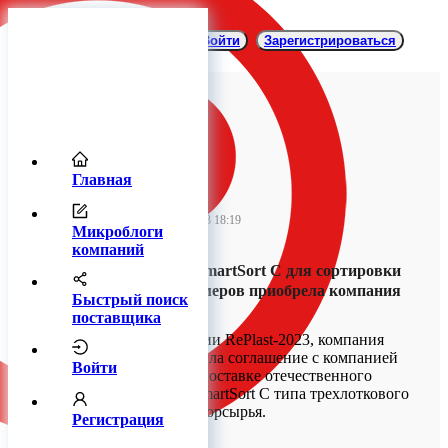
Войти
Зарегистрироваться
Главная
CSort
05 октября 2023 18:19
Микроблоги
компаний
Фотосепаратор SmartSort C для сортировки
вторичных полимеров приобрела компания
Быстрый поиск
«Тетра Ресурс»
поставщика
В ходе конференции RePlast-2023, компания
"СиСорт" заключила соглашение с компанией
Войти
«Тетра Ресурс» о поставке отечественного
фотосепаратора SmartSort C типа трехлоткового
для сортировки вторсырья.
Регистрация