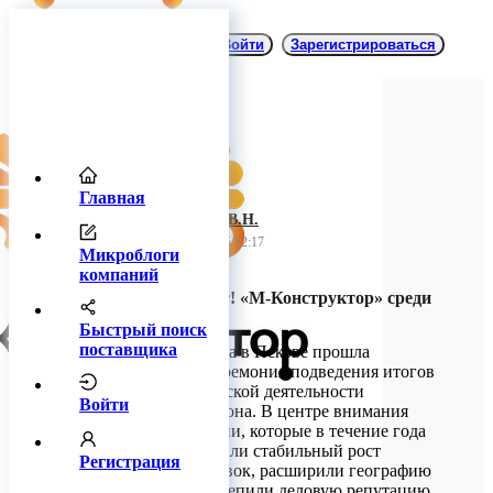
Войти
Зарегистрироваться
Главная
ИП Багнюк В.Н.
16 декабря 2025 12:17
Микроблоги
компаний
Экспорт работает! «М-Конструктор» среди
лидеров региона
Быстрый поиск
поставщика
4 декабря 2025 года в Пскове прошла
торжественная церемония подведения итогов
внешнеэкономической деятельности
Войти
предприятий региона. В центре внимания
оказались компании, которые в течение года
продемонстрировали стабильный рост
Регистрация
экспортных поставок, расширили географию
присутствия и укрепили деловую репутацию