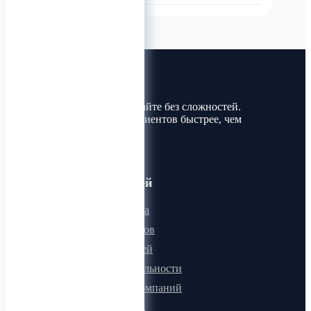
Лин-Трим
Покупайте и продавайте без сложностей.
Найдите товары и клиентов быстрее, чем
когда-либо!
Для пользователей
Онлайн визитка
Для поставщиков
Для покупателей
Программа лояльности
Микроблоги компаний
Быстрый поиск