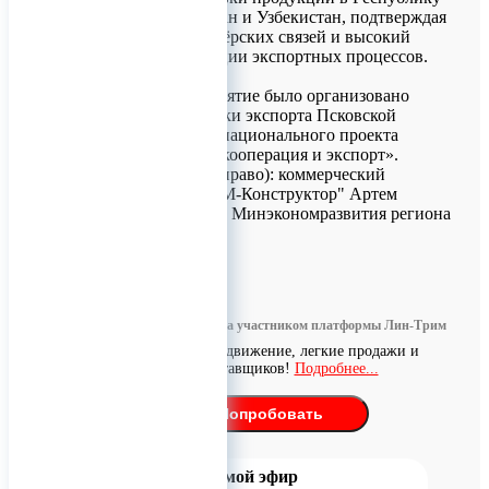
Беларусь, Казахстан и Узбекистан, подтверждая
надёжность партнёрских связей и высокий
уровень организации экспортных процессов.
Добавим, мероприятие было организовано
Центром поддержки экспорта Псковской
области в рамках национального проекта
«Международная кооперация и экспорт».
На фото (слева направо): коммерческий
директор завода "М-Конструктор" Артем
Багнюк и министр Минэкономразвития региона
Андрей Михеев.
0
Информация размещена участником платформы Лин-Трим
Бесплатное продвижение, легкие продажи и
поиск поставщиков!
Подробнее...
Попробовать
Прямой эфир