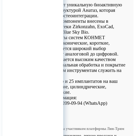
Имплантаты имеют уникальную биоактивную
поверхность со структурой Анатаз, которая
ускоряет процесс остеоинтеграции.
Ортопедические компоненты внесены в
цифровые библиотеки Zirkonzahn, ExoCad,
Planmeca, 3Shape, Blue Sky Bio.
Под все имплантаты систем КОНМЕТ
(цилиндрические, конические, короткие,
классические) имеется широкий выбор
супраструктуры от аналоговой до цифровой.
Инструмент отличается высоким качеством
исполнения, специальная обработка и покрытие
позволяет режущим инструментам служить на
порядок дольше.
В комплекте набор и 25 имплантатов на ваш
выбор: классические, цилиндрические,
конические, короткие.
Контактная информация:
Телефон: +7 (926) 209-09-94 (WhatsApp)
0
Информация размещена участником платформы Лин-Трим
Бесплатное продвижение, легкие продажи и