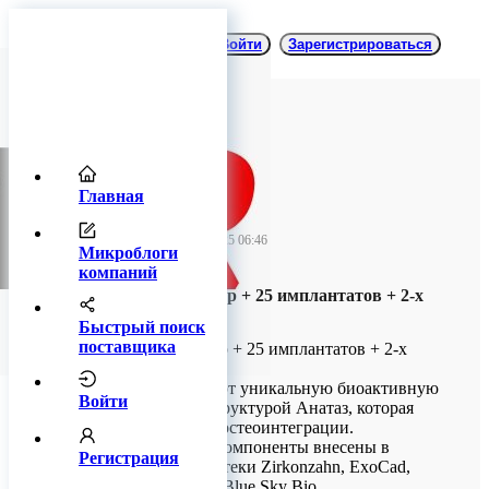
Войти
Зарегистрироваться
Главная
TitanRetail
15 сентября 2025 06:46
Микроблоги
компаний
Дентальный набор + 25 имплантатов + 2-х
дневное обучение
Быстрый поиск
поставщика
Дентальный набор + 25 имплантатов + 2-х
дневное обучение
Имплантаты имеют уникальную биоактивную
Войти
поверхность со структурой Анатаз, которая
ускоряет процесс остеоинтеграции.
Ортопедические компоненты внесены в
Регистрация
цифровые библиотеки Zirkonzahn, ExoCad,
Planmeca, 3Shape, Blue Sky Bio.