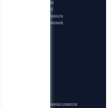
Для поставщиков
Для покупателей
Программа лояльности
Микроблоги компаний
Быстрый поиск
О компании
О нас
Видеогид
Блог
Карта сайта
Документы
Правила пользования сервисом