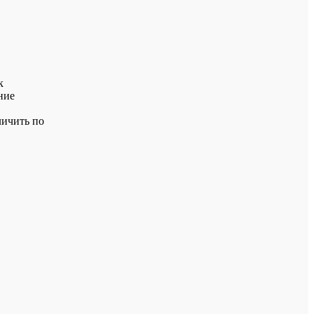
к
ние
личить по