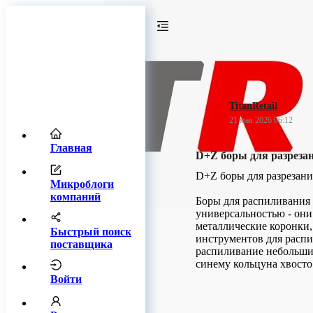
TitanRetail
21 мая 2026 06:12
Главная
D+Z боры для разреза
D+Z боры для разрезани
Микроблоги
компаний
Боры для распиливания
универсальностью - они
металлические коронки,
Быстрый поиск
инструментов для распи
поставщика
распиливание небольших
синему кольцуна хвосто
Войти