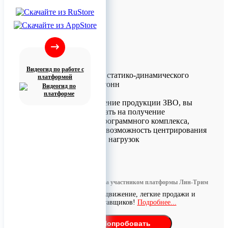
Видеогид по работе с
Ж/д весы ВТВ для статико-динамического
платформой
взвешивания 150 тонн
Отдавая предпочтение продукции ЗВО, вы
можете рассчитывать на получение
универсального программного комплекса,
предполагающего возможность центрирования
и расчета разности нагрузок
0
Информация размещена участником платформы Лин-Трим
Бесплатное продвижение, легкие продажи и
поиск поставщиков!
Подробнее...
Попробовать