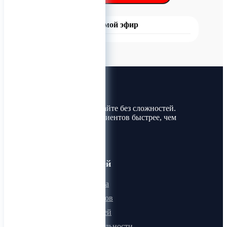
Прямой эфир
Лин-Трим
Покупайте и продавайте без сложностей.
Найдите товары и клиентов быстрее, чем
когда-либо!
Для пользователей
Онлайн визитка
Для поставщиков
Для покупателей
Программа лояльности